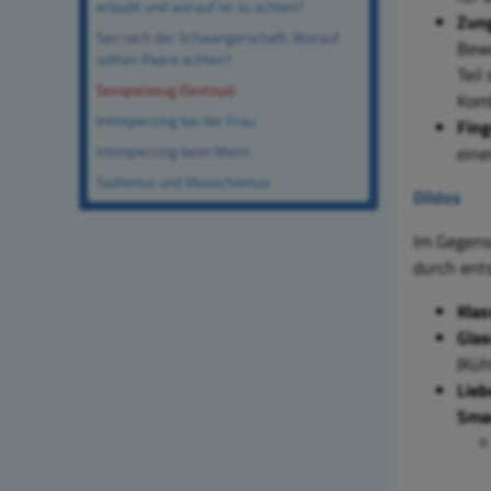
erlaubt und worauf ist zu achten?
Zun
Sex nach der Schwangerschaft: Worauf
Bewe
sollten Paare achten?
Teil
Sexspielzeug (Sextoys)
Komb
Intimpiercing bei der Frau
Fing
eine
Intimpiercing beim Mann
Sadismus und Masochismus
Dildos
Im Gegensa
durch ent
Klas
Glas
(Küh
Lieb
Smar