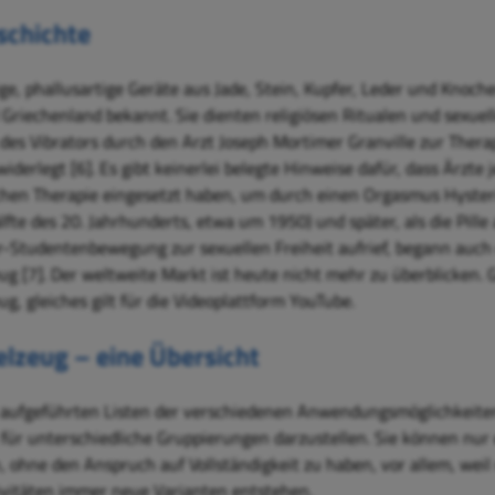
schichte
ge, phallusartige Geräte aus Jade, Stein, Kupfer, Leder und Knoc
Griechenland bekannt. Sie dienten religiösen Ritualen und sexuell
des Vibrators durch den Arzt Joseph Mortimer Granville zur Therap
widerlegt [6]. Es gibt keinerlei belegte Hinweise dafür, dass Ärzt
hen Therapie eingesetzt haben, um durch einen Orgasmus Hysterie 
lfte des 20. Jahrhunderts, etwa um 1950) und später, als die Pill
r-Studentenbewegung zur sexuellen Freiheit aufrief, begann au
ug [7]. Der weltweite Markt ist heute nicht mehr zu überblicken. 
ug, gleiches gilt für die Videoplattform YouTube.
elzeug – eine Übersicht
 aufgeführten Listen der verschiedenen Anwendungsmöglichkeiten
 für unterschiedliche Gruppierungen darzustellen. Sie können nur 
, ohne den Anspruch auf Vollständigkeit zu haben, vor allem, weil
ivitäten immer neue Varianten entstehen.