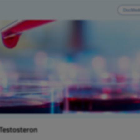
 Testosteron