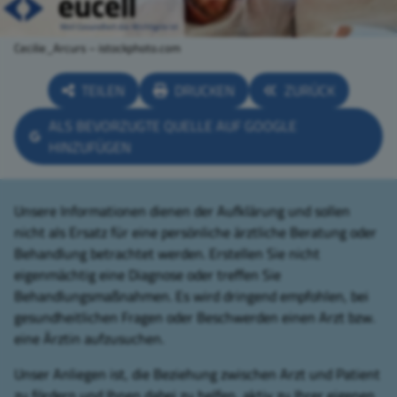
Cecilie_Arcurs – istockphoto.com
TEILEN
DRUCKEN
ZURÜCK
ALS BEVORZUGTE QUELLE AUF GOOGLE
HINZUFÜGEN
Unsere Informationen dienen der Aufklärung und sollen
nicht als Ersatz für eine persönliche ärztliche Beratung oder
Behandlung betrachtet werden. Erstellen Sie nicht
eigenmächtig eine Diagnose oder treffen Sie
Behandlungsmaßnahmen. Es wird dringend empfohlen, bei
gesundheitlichen Fragen oder Beschwerden einen Arzt bzw.
eine Ärztin aufzusuchen.
Unser Anliegen ist, die Beziehung zwischen Arzt und Patient
zu fördern und Ihnen dabei zu helfen, aktiv zu Ihrer eigenen