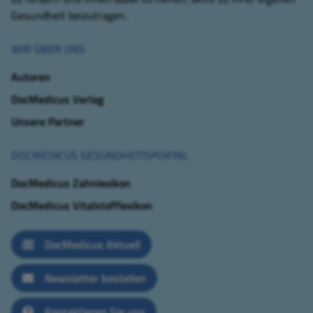
Gesundheit beizutragen.
WIR ÜBER UNS
Autoren
DocMedicus Verlag
Unsere Partner
DOCMEDICUS GESUNDHEITSPORTAL
DocMedicus Zahnlexikon
DocMedicus Vitalstofflexikon
DocMedicus Aktuell
Newsletter bestellen
Kontaktieren Sie uns