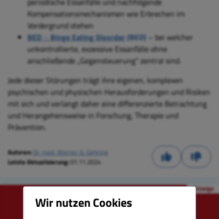
periodische Essanfälle und nachfolgende
Kompensationsmechanismen wie Erbrechen im
Vordergrund stehen
BED
–
Binge Eating Disorder
(BED)
–
bei welcher
unkontrollierte, exzessive Essanfälle ohne
anschließende „Gegensteuerung“ zentral sind.
Jede dieser Störungen trägt ihre eigenen, komplexen
psychischen und physischen Herausforderungen und Risiken
mit sich und verlangt daher eine differenzierte Betrachtung
und Herangehensweise in Forschung, Therapie und
Prävention.
Autoren:
Dr. med. Werner G. Gehring
Letzte Aktualisierung:
01.11.2024
Wir nutzen Cookies