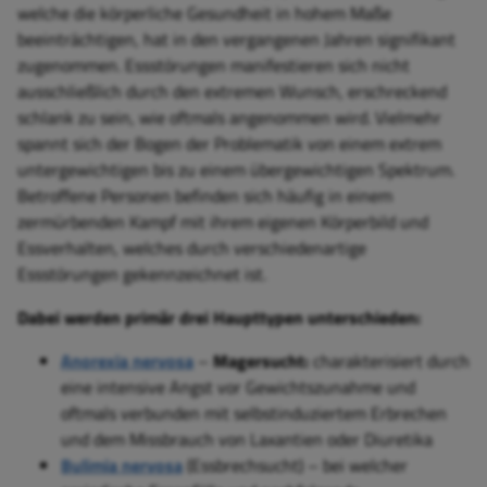
welche die körperliche Gesundheit in hohem Maße
beeinträchtigen, hat in den vergangenen Jahren signifikant
zugenommen. Essstörungen manifestieren sich nicht
ausschließlich durch den extremen Wunsch, erschreckend
schlank zu sein, wie oftmals angenommen wird. Vielmehr
spannt sich der Bogen der Problematik von einem extrem
untergewichtigen bis zu einem übergewichtigen Spektrum.
Betroffene Personen befinden sich häufig in einem
zermürbenden Kampf mit ihrem eigenen Körperbild und
Essverhalten, welches durch verschiedenartige
Essstörungen gekennzeichnet ist.
Dabei werden primär drei Haupttypen unterschieden:
Anorexia nervosa
–
Magersucht:
charakterisiert durch
eine intensive Angst vor Gewichtszunahme und
oftmals verbunden mit selbstinduziertem Erbrechen
und dem Missbrauch von Laxantien oder Diuretika
Bulimia nervosa
(
Essbrechsucht) – bei welcher