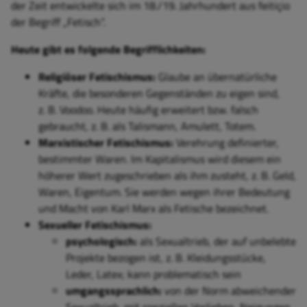
der Zeit entwickelte sich im 18./19. Jahrhundert aus feitiçio
der Begriff „Fetisch“.
Heute gibt es folgende Begrifflichkeiten:
Religiöser Fetischismus:
Glaube an übernatürliche
Kräfte, die besonderen Gegenständen zu eigen sind,
z. B. Voodoo. Heute häufig erweitert bzw. falsch
gebraucht, z. B. als Talismann, Amulett, Totem.
Marxistischer Fetischismus:
Verehrung definierter,
bestimmter Waren. Im Kapitalismus wird diesem ein
höherer Wert zugeschrieben als ihm zusteht, z. B. Geld,
Waren, Eigentum. Sie werden wegen ihrer Bedeutung
und Macht von Karl Marx als Fetische bezeichnet.
Sexueller Fetischismus:
psychologisch:
als Sexualtrieb, der auf unbelebte
Projekte bezogen ist, z. B. Kleidungsstücke,
Leder, Latex; kann problematisch sein
umgangssprachlich:
von der Norm abweichender