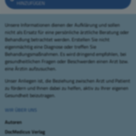
HINZUFÜGEN
Unsere Informationen dienen der Aufklärung und sollen
nicht als Ersatz für eine persönliche ärztliche Beratung oder
Behandlung betrachtet werden. Erstellen Sie nicht
eigenmächtig eine Diagnose oder treffen Sie
Behandlungsmaßnahmen. Es wird dringend empfohlen, bei
gesundheitlichen Fragen oder Beschwerden einen Arzt bzw.
eine Ärztin aufzusuchen.
Unser Anliegen ist, die Beziehung zwischen Arzt und Patient
zu fördern und Ihnen dabei zu helfen, aktiv zu Ihrer eigenen
Gesundheit beizutragen.
WIR ÜBER UNS
Autoren
DocMedicus Verlag