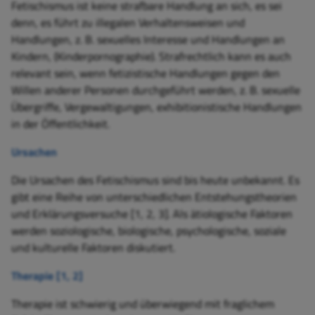
Fetischismus ist keine strafbare Handlung an sich, es sei
denn, es führt zu illegalen Verhaltensweisen und
Handlungen, z. B. sexuelles Interesse und Handlungen an
Kindern, (Kinderpornographie). Strafrechtlich kann es auch
relevant sein, wenn fetizistische Handlungen gegen den
Willen anderer Personen durchgeführt werden, z. B. sexuelle
Übergriffe, Vergewaltigungen, exhibitionistische Handlungen
in der Öffentlichkeit.
Ursachen
Die Ursachen des Fetischismus sind bis heute unbekannt. Es
gibt eine Reihe von unterschiedlichen Entstehungstheorien
und Erklärungsversuche [1, 2, 3]. Als ätiologische Faktoren
werden soziologische, biologische, psychologische, soziale
und kulturelle Faktoren diskutiert.
Therapie [1, 2]
Therapie ist schwierig und überwiegend mit fraglichem