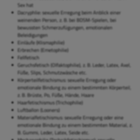
Sex hat
Dacryphlie: sexuelle Erregung beim Anblick einer
weinenden Person, z. B. bei BDSM-Spielen, bei
bewussten Schmerzufügungen, emotionalen
Beleidigungen
Einläufe (Klismaphilie)
Erbrechen (Emetophilie)
Fellfetisch
Geruchsfetisch (Olfaktophilie), z. B. Leder, Latex, Axel,
Füße, Slips, Schmutzwäsche etc.
Körperteilfetischismus: sexuelle Erregung oder
emotionale Bindung zu einem bestimmten Körperteil,
z. B. Brüste, Po, Füße, Hände, Haare
Haarfetischismus (Trichophilie)
Luftballon (Looners)
Materialfetischismus: sexuelle Erregung oder eine
emotionale Bindung zu einem bestimmten Material, z.
B. Gummi, Leder, Latex, Seide etc.