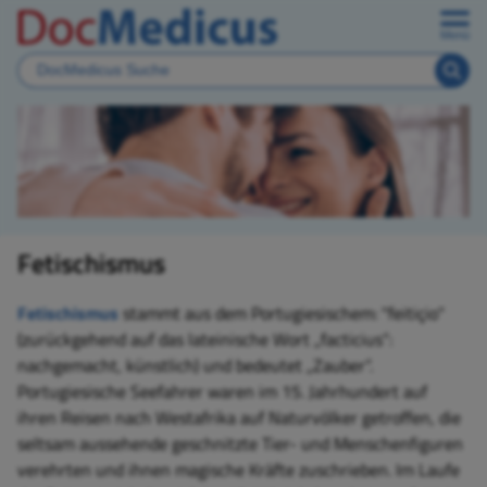
Menü
Fetischismus
Fetischismus
stammt aus dem Portugiesischem: "feitiçio"
(zurückgehend auf das lateinische Wort „facticius“:
nachgemacht, künstlich) und bedeutet „Zauber“.
Portugiesische Seefahrer waren im 15. Jahrhundert auf
ihren Reisen nach Westafrika auf Naturvölker getroffen, die
seltsam aussehende geschnitzte Tier- und Menschenfiguren
verehrten und ihnen magische Kräfte zuschrieben. Im Laufe