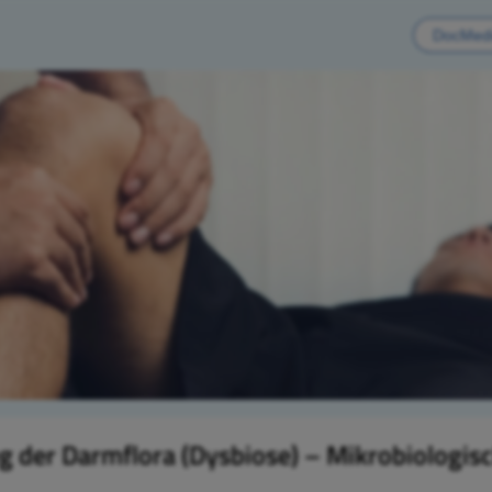
g der Darmflora (Dysbiose) – Mikrobiologis