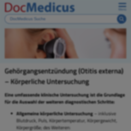
Menü
Gehörgangsentzündung (Otitis externa)
– Körperliche Untersuchung
Eine umfassende klinische Untersuchung ist die Grundlage
für die Auswahl der weiteren diagnostischen Schritte:
Allgemeine körperliche Untersuchung
– inklusive
Blutdruck, Puls, Körpertemperatur, Körpergewicht,
Körpergröße; des Weiteren: