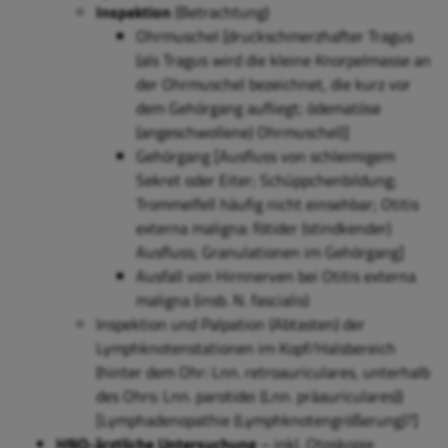
Inspektion
(Betrachtung)
Ohrmuschel [druckschmerzhafter Tragus
(als Tragus wird die kleine Knorpelmasse an
der Ohrmuschel bezeichnet, die kurz vor
dem Gehörgang aufliegt
; ö
dematöse
(angeschwollene) Ohrmuschel)]
Gehörgang [Ausfluss von schleimigem
Sekret oder Eiter; Schüppchenbildung;
Trommelfell häufig nicht einsehbar; Otitis
externa maligna: fötider (stindkender)
Ausfluss; Granulationen im Gehörgang]
Ausfall von Hirnnerven bei Otitis externa
maligna (insb. N. fascialis)
Inspektion und Palpation (Abtasten) der
Lymphknotenstationen im Kopf/Halsbereich
(hinter dem Ohr: Lnn. retroauriculares, unterhalb
des Ohrs: Lnn. parotidei (Lnn. präauriculares))
[Lymphadenopathie (Lymphknotengrößerung)?]
HNO-ärztliche Untersuchung
‒ inkl. Otoskopie