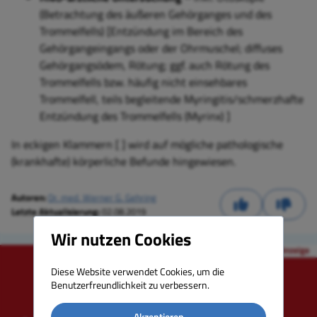
(Betrachtung des äußeren Gehörganges und des
Trommelfells) [Entzündung im Bereich des
Gehörgangeingangs oder der Ohrmuschel; diffuses
Gehörgangsödem, Rötung; ggf. auch Rötung des
Trommelfells bzw. häufig nicht einsehbares
Trommelfell, teils begleitende Myringitis/schmerzhafte
Entzündung des Trommelfells (
Myrinx)
]
In eckigen Klammern [ ] wird auf mögliche pathologische
(krankhafte) körperliche Befunde hingewiesen.
Autoren:
Dr. med. Werner G. Gehring
Letzte Aktualisierung:
02.08.2019
Wir nutzen Cookies
Diese Website verwendet Cookies, um die
Benutzerfreundlichkeit zu verbessern.
Akzeptieren