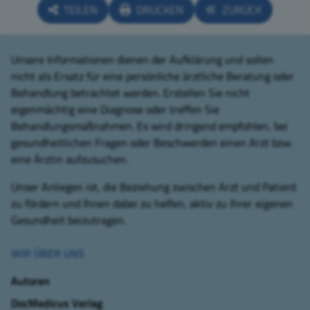
TEILEN
DRUCKEN
ZURÜCK
Unsere Informationen dienen der Aufklärung und sollen
nicht als Ersatz für eine persönliche ärztliche Beratung oder
Behandlung betrachtet werden. Erstellen Sie nicht
eigenmächtig eine Diagnose oder treffen Sie
Behandlungsmaßnahmen. Es wird dringend empfohlen, bei
gesundheitlichen Fragen oder Beschwerden einen Arzt bzw.
eine Ärztin aufzusuchen.
Unser Anliegen ist, die Beziehung zwischen Arzt und Patient
zu fördern und Ihnen dabei zu helfen, aktiv zu Ihrer eigenen
Gesundheit beizutragen.
WIR ÜBER UNS
Autoren
DocMedicus Verlag