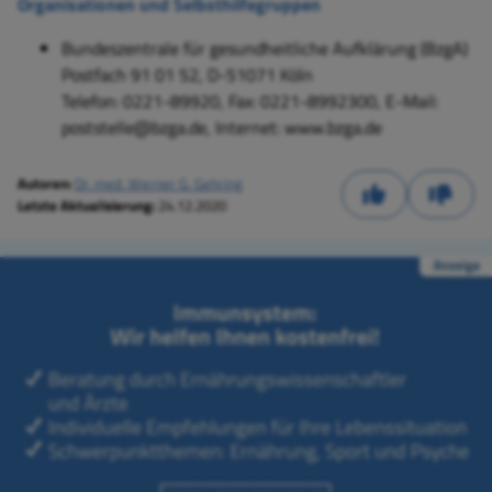
Organisationen und Selbsthilfegruppen
Bundeszentrale für gesundheitliche Aufklärung (BzgA)
Postfach 91 01 52
,
D-51071 Köln
Telefon: 0221-89920
,
Fax: 0221-8992300
,
E-Mail:
poststelle@bzga.de, Internet: www.bzga.de
Autoren:
Dr. med. Werner G. Gehring
Letzte Aktualisierung:
24.12.2020