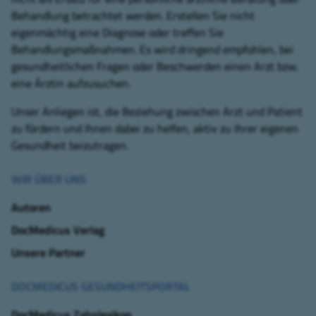
Behandlung betrachtet werden. Erstellen Sie nicht
eigenmächtig eine Diagnose oder treffen Sie
Behandlungsmaßnahmen. Es wird dringend empfohlen, bei
gesundheitlichen Fragen oder Beschwerden einen Arzt bzw.
eine Ärztin aufzusuchen.
Unser Anliegen ist, die Beziehung zwischen Arzt und Patient
zu fördern und Ihnen dabei zu helfen, aktiv zu Ihrer eigenen
Gesundheit beizutragen.
WIR ÜBER UNS
Autoren
DocMedicus Verlag
Unsere Partner
DOCMEDICUS GESUNDHEITSPORTAL
DocMedicus Zahnlexikon