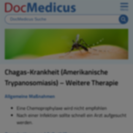
Menü
Chagas-Krankheit (Amerikanische
Trypanosomiasis) – Weitere Therapie
Allgemeine Maßnahmen
Eine Chemoprophylaxe wird nicht empfohlen
Nach einer Infektion sollte schnell ein Arzt aufgesucht
werden.