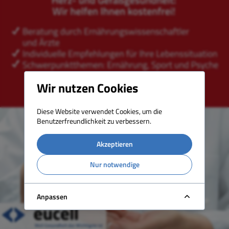
Wir nutzen Cookies
Diese Website verwendet Cookies, um die
Benutzerfreundlichkeit zu verbessern.
Akzeptieren
Nur notwendige
Anpassen