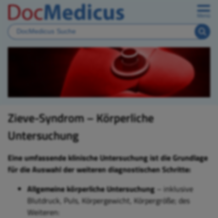
Menü
Zieve-Syndrom – Körperliche
Untersuchung
Eine umfassende klinische Untersuchung ist die Grundlage
für die Auswahl der weiteren diagnostischen Schritte:
Allgemeine körperliche Untersuchung
– inklusive
Blutdruck, Puls, Körpergewicht, Körpergröße; des
Weiteren: