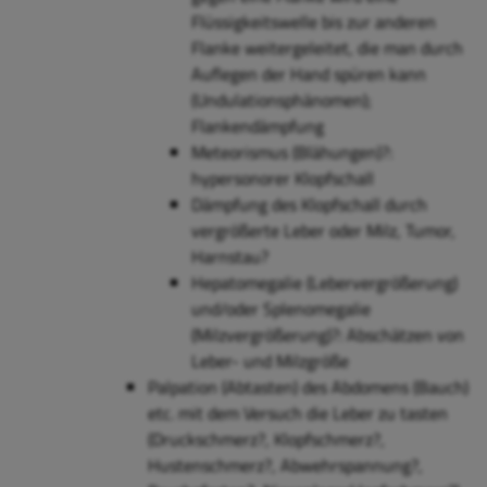
Flüssigkeitswelle bis zur anderen
Flanke weitergeleitet, die man durch
Auflegen der Hand spüren kann
(Undulationsphänomen);
Flankendämpfung
Meteorismus (Blähungen)?:
hypersonorer Klopfschall
Dämpfung des Klopfschall durch
vergrößerte Leber oder Milz, Tumor,
Harnstau?
Hepatomegalie (Lebervergrößerung)
und/oder Splenomegalie
(Milzvergrößerung)?: Abschätzen von
Leber- und Milzgröße
Palpation (Abtasten) des Abdomens (Bauch)
etc. mit dem Versuch die Leber zu tasten
(Druckschmerz?, Klopfschmerz?,
Hustenschmerz?, Abwehrspannung?,