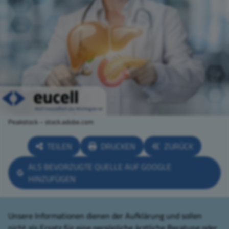
Peakstock – stock.adobe.com
TEILEN
DRUCKEN
ZURÜCK
ALS BEVORZUGTE QUELLE AUF GOOGLE
HINZUFÜGEN
Unsere Informationen dienen der Aufklärung und sollen
nicht als Ersatz für eine persönliche ärztliche Beratung oder