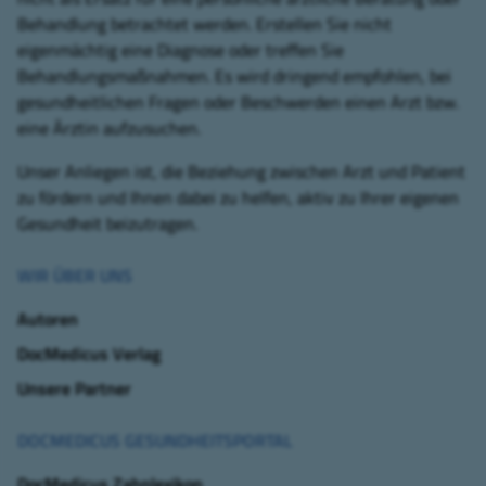
Behandlung betrachtet werden. Erstellen Sie nicht
eigenmächtig eine Diagnose oder treffen Sie
Behandlungsmaßnahmen. Es wird dringend empfohlen, bei
gesundheitlichen Fragen oder Beschwerden einen Arzt bzw.
eine Ärztin aufzusuchen.
Unser Anliegen ist, die Beziehung zwischen Arzt und Patient
zu fördern und Ihnen dabei zu helfen, aktiv zu Ihrer eigenen
Gesundheit beizutragen.
WIR ÜBER UNS
Autoren
DocMedicus Verlag
Unsere Partner
DOCMEDICUS GESUNDHEITSPORTAL
DocMedicus Zahnlexikon