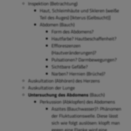
Inspektion (Betrachtung)
Haut, Schleimhäute und Skleren (weiße
Teil des Auges) [Ikterus (Gelbsucht)]
Abdomen (Bauch)
Form des Abdomens?
Hautfarbe? Hautbeschaffenheit?
Effloreszenzen
(Hautveränderungen)?
Pulsationen? Darmbewegungen?
Sichtbare Gefäße?
Narben? Hernien (Brüche)?
Auskultation (Abhören) des Herzens
Auskultation der Lunge
Untersuchung des Abdomens
(Bauch)
Perkussion (Abklopfen) des Abdomens
Aszites (Bauchwasser)?: Phänomen
der Fluktuationswelle. Diese lässt
sich wie folgt auslösen: klopft man
gegen eine Flanke wird eine