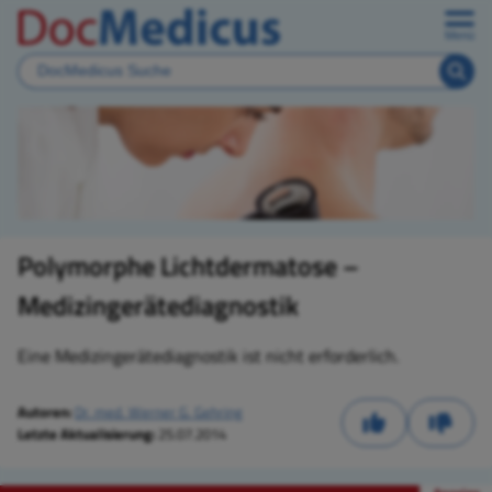
Menü
Polymorphe Lichtdermatose –
Medizingerätediagnostik
Eine Medizingerätediagnostik ist nicht erforderlich.
Autoren:
Dr. med. Werner G. Gehring
Letzte Aktualisierung:
25.07.2014