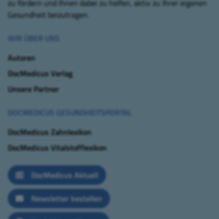
zu fördern und Ihnen dabei zu helfen, aktiv zu Ihrer eigenen
Gesundheit beizutragen.
WIR ÜBER UNS
Autoren
DocMedicus Verlag
Unsere Partner
DOCMEDICUS GESUNDHEITSPORTAL
DocMedicus Zahnlexikon
DocMedicus Vitalstofflexikon
DocMedicus Aktuell
Newsletter bestellen