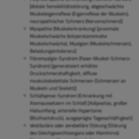
[distale Sensibilitätsstörung, abgeschwächte
Muskeleigenreflexe (Eigenreflexe der Muskeln),
neuropathischer Schmerz (Nervenschmerz)]
Myopathie (Muskelerkrankung) [proximale
Muskelschwäche (körperstammnahe
Muskelschwäche), Myalgien (Muskelschmerzen),
Belastungsintoleranz]
Fibromyalgie-Syndrom (Faser-Muskel-Schmerz-
Syndrom) [generalisiert erhöhte
Druckschmerzhaftigkeit, diffuse
muskuloskelettale Schmerzen (Schmerzen an
Muskeln und Skelett)]
Schlafapnoe-Syndrom (Erkrankung mit
Atemaussetzern im Schlaf) [Adipositas, großer
Halsumfang, arterielle Hypertonie
(Bluthochdruck), ausgeprägte Tagesschläfrigkeit]
Vestibuläre oder zerebelläre Störung (Störung
des Gleichgewichtsorgans oder Kleinhirns)