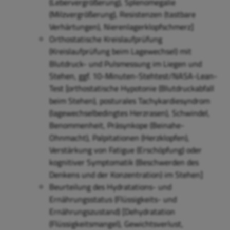
(Lebervergrößerung), Splenomegalie
(Milzvergrößerung), Resistenzen (tastbare
Verhärtungen), Nierenlagerklopfschmerz]
Orthostatische Kreislaufprüfung
(Kreislaufprüfung beim Lagewechsel) mit
Blutdruck- und Pulsmessung im Liegen und
Stehen, ggf. 10-Minuten-Stehtest/NASA-Lean-
Test [orthostatische Hypotonie (Blutdruckabfall
beim Stehen), posturales Tachykardiesyndrom
(lagewechselbedingtes Herzrasen), Schwindel,
Benommenheit, Präsynkope (Beinahe-
Ohnmacht), Palpitationen (Herzklopfen),
Verstärkung von Fatigue (Erschöpfung) oder
kognitiver Symptomatik (Beschwerden des
Denkens und der Konzentration) im Stehen]
Beurteilung des Hydratations- und
Ernährungsstatus (Flüssigkeits- und
Ernährungszustand) [Dehydratation
(Flüssigkeitsmangel), Gewichtsverlust,