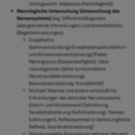
Untergewicht, Adipositas (Fettleibigkeit)]
Neurologische Untersuchung (Untersuchung des
Nervensystems)
[wg. Differentialdiagnosen
(abzugrenzende Erkrankungen) und Komorbiditäten
(Begleiterkrankungen):
Enzephalitis
(Gehirnentzündung)/Enzephalomyelitis (Gehirn-
und Rückenmarksentzündung) [Fieber,
Meningismus (Nackensteifigkeit), fokal-
neurologisches Defizit (umschriebene
Nervenausfallerscheinung),
Bewusstseinsstörung, Krampfanfall]
Multiple Sklerose und andere entzündliche
Erkrankungen des zentralen Nervensystems
(Gehirn und Rückenmark) [Sehstörung,
Sensibilitätsstörung (Gefühlsstörung), Paresen
(Lähmungen), Reflexasymmetrie (seitenungleiche
Reflexe), Koordinationsstörung]
Polyneuropathie (Erkrankung mehrerer Nerven)