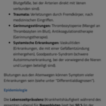
Blutgefäße, bei der Arterien direkt mit Venen
verbunden sind).
Traumata:
Verletzungen durch Fremdkörper, nach
medizinischen Eingriffen.
Gerinnungsstörungen:
Thrombozytopenie (Mangel an
Thrombozyten im Blut), Antikoagulationstherapie
(Gerinnungstherapie).
Systemische Erkrankungen:
Vaskulitiden
(Erkrankungen, die mit einer Gefäßentzündung
einhergehen), Goodpasture-Syndrom (schwere
Autoimmunerkrankung, bei der vorwiegend die Nieren
und Lungen beteiligt sind).
Blutungen aus den Atemwegen können Symptom vieler
Erkrankungen sein (siehe unter "Differentialdiagnosen").
Epidemiologie
Die
Lebenszeitprävalenz
(Krankheitshäufigkeit während des
gesamten Lebens) für
Nasenbluten
liegt bei
50 %
(in der