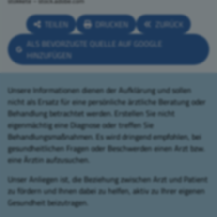
stokkete – stock.adobe.com
TEILEN
DRUCKEN
ZURÜCK
ALS BEVORZUGTE QUELLE AUF GOOGLE
HINZUFÜGEN
Unsere Informationen dienen der Aufklärung und sollen
nicht als Ersatz für eine persönliche ärztliche Beratung oder
Behandlung betrachtet werden. Erstellen Sie nicht
eigenmächtig eine Diagnose oder treffen Sie
Behandlungsmaßnahmen. Es wird dringend empfohlen, bei
gesundheitlichen Fragen oder Beschwerden einen Arzt bzw.
eine Ärztin aufzusuchen.
Unser Anliegen ist, die Beziehung zwischen Arzt und Patient
zu fördern und Ihnen dabei zu helfen, aktiv zu Ihrer eigenen
Gesundheit beizutragen.