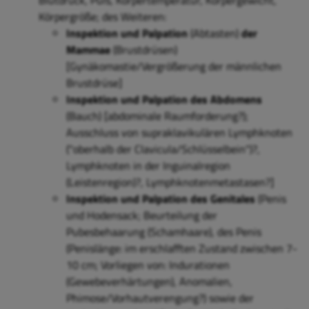
Blutdruck, Puls, Körpertemperatur, Körpergewicht,
Körpergröße; des Weiteren:
Inspektion und Palpation
(Abtasten)
der
Mammae
(Brustdrüsen)
[Gynäkomastie/Vergrößerung der männlichen
Brustdrüse]
Inspektion und Palpation des Abdomens
(Bauch) [abdominale Raumforderung?)
;
Ausschluss von
supraklavikulären
Lymphknoten
("oberhalb der Clavicula/Schlüsselbein")?,
Lymphknoten in der Inguinalregion
(Leistenregion)?, L
ymphknotenmetastasen?]
Inspektion und Palpation
des Genitales
(Penis
und Hodensack; Beurteilung der
Pubesbehaarung (Schamhaare),
des Penis
(Penislänge: im erschlafften Zustand zwischen 7-
10 cm;
Vorliegen von: Indurationen
(Gewebeverhärtungen), Anomalien,
Phimose/Vorhautverengung?
)
sowie der