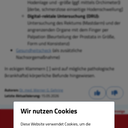
Hodenlage und
-g
röße (ggf. mittels Orchimeter))
[
derbe, s
chmerzlose einseitige Hodenschwellung]
Digital-rektale Untersuchung (DRU):
Untersuchung des Rektums (Mastdarm) und der
angrenzenden Organe mit dem Finger per
Palpation (Beurteilung der Prostata in Größe,
Form und Konsistenz)
Gesundheitscheck
(als zusätzliche
Nachsorgemaßnahme)
In eckigen Klammern [ ] wird auf mögliche pathologische
(krankhafte) körperliche Befunde hingewiesen.
Autoren:
Dr. med. Werner G. Gehring
Letzte Aktualisierung:
15.05.2026
Wir nutzen Cookies
Diese Website verwendet Cookies, um die