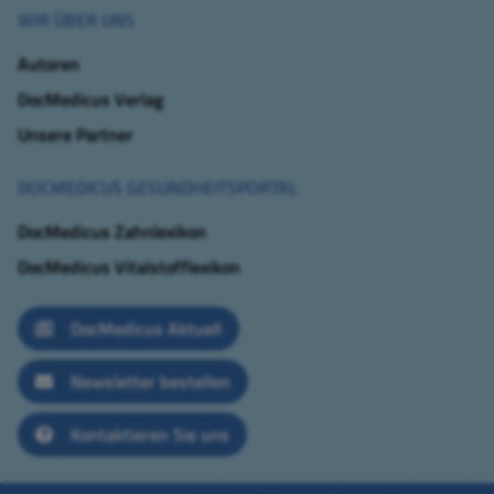
WIR ÜBER UNS
Autoren
DocMedicus Verlag
Unsere Partner
DOCMEDICUS GESUNDHEITSPORTAL
DocMedicus Zahnlexikon
DocMedicus Vitalstofflexikon
DocMedicus Aktuell
Newsletter bestellen
Kontaktieren Sie uns