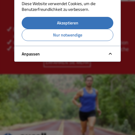
Diese Website verwendet Cookies, um die
Benutzerfreundlichkeit zu verbessern.
Akzeptieren
Nur notwendige
Anpassen