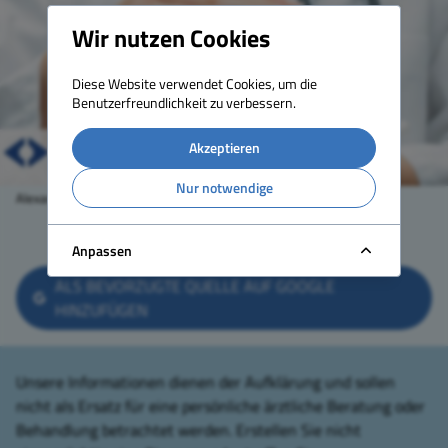
Wir nutzen Cookies
Diese Website verwendet Cookies, um die
Benutzerfreundlichkeit zu verbessern.
Akzeptieren
Nur notwendige
Alexander Raths – stock.adobe.com
TEILEN
DRUCKEN
ZURÜCK
Anpassen
ALS BEVORZUGTE QUELLE AUF GOOGLE
HINZUFÜGEN
Unsere Informationen dienen der Aufklärung und sollen
nicht als Ersatz für eine persönliche ärztliche Beratung oder
Behandlung betrachtet werden. Erstellen Sie nicht