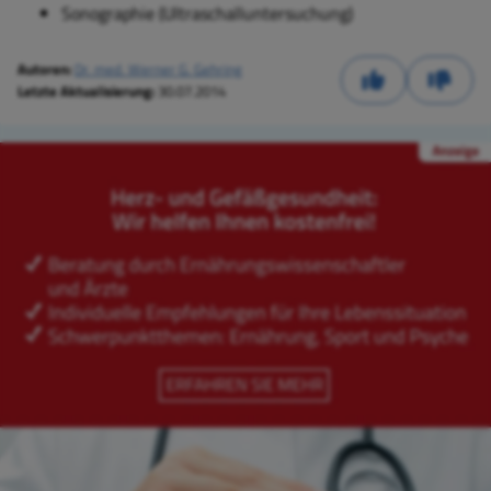
Sonographie (Ultraschalluntersuchung)
Autoren:
Dr. med. Werner G. Gehring
Letzte Aktualisierung:
30.07.2014