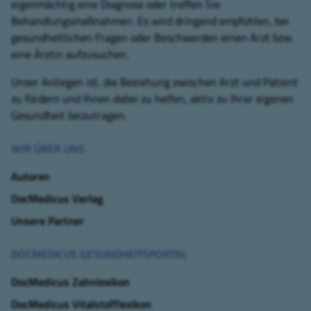
eigenmächtig eine Diagnose oder treffen Sie
Behandlungsmaßnahmen. Es wird dringend empfohlen, bei
gesundheitlichen Fragen oder Beschwerden einen Arzt bzw.
eine Ärztin aufzusuchen.
Unser Anliegen ist, die Beziehung zwischen Arzt und Patient
zu fördern und Ihnen dabei zu helfen, aktiv zu Ihrer eigenen
Gesundheit beizutragen.
WIR ÜBER UNS
Autoren
DocMedicus Verlag
Unsere Partner
DOCMEDICUS GESUNDHEITSPORTAL
DocMedicus Zahnlexikon
DocMedicus Vitalstofflexikon