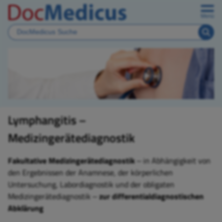
Menü
Lymphangitis –
Medizingerätediagnostik
Fakultative Medizingerätediagnostik
‒ in Abhängigkeit von
den Ergebnissen der Anamnese, der körperlichen
Untersuchung, Labordiagnostik und der obligaten
Medizingerätediagnostik ‒
zur differentialdiagnostischen
Abklärung