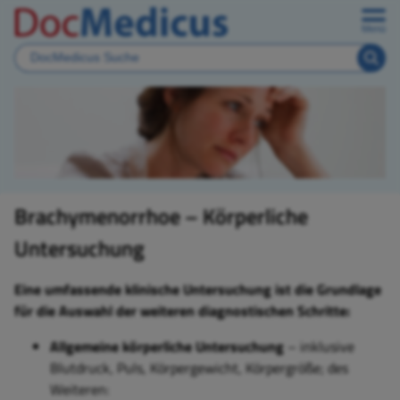
Menü
Brachymenorrhoe – Körperliche
Untersuchung
Eine umfassende klinische Untersuchung ist die Grundlage
für die Auswahl der weiteren diagnostischen Schritte:
Allgemeine körperliche Untersuchung
– inklusive
Blutdruck, Puls, Körpergewicht, Körpergröße; des
Weiteren: