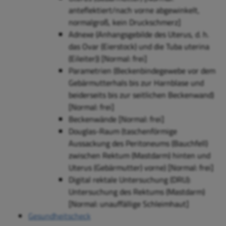
anteflektiert/nach vorne abgewinkelt,
normalgroß, kein Druckschmerz]
Adnexe (
Anhangsgebilde des Uterus, d. h.
das Ovar (Eierstock) und die Tuba uterina
(Eileiter))
[Normal: frei]
Parametrien (Beckenbindegewebe vor dem
Gebärmutterhals bis zur Harnblase und
beiderseits bis zur seitlichen Beckenwand)
[Normal: frei]
Beckenwände [Normal: frei]
Douglas-Raum (taschenförmige
Aussackung des Peritoneums (Bauchfell)
zwischen Rektum (Mastdarm) hinten und
Uterus (Gebärmutter) vorne) [Normal: frei]
Digital rektale Untersuchung (DRU):
Untersuchung des Rektums (Mastdarm)
[Normal: unauffällige Schleimhaut]
Gesundheitscheck