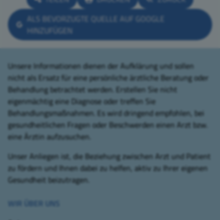
ALS BEVORZUGTE QUELLE AUF GOOGLE
HINZUFÜGEN
Unsere Informationen dienen der Aufklärung und sollen
nicht als Ersatz für eine persönliche ärztliche Beratung oder
Behandlung betrachtet werden. Erstellen Sie nicht
eigenmächtig eine Diagnose oder treffen Sie
Behandlungsmaßnahmen. Es wird dringend empfohlen, bei
gesundheitlichen Fragen oder Beschwerden einen Arzt bzw.
eine Ärztin aufzusuchen.
Unser Anliegen ist, die Beziehung zwischen Arzt und Patient
zu fördern und Ihnen dabei zu helfen, aktiv zu Ihrer eigenen
Gesundheit beizutragen.
WIR ÜBER UNS