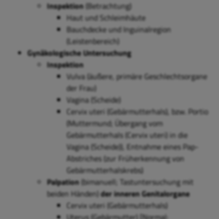
Inspektion
(Betrachtung)
Haut und Schleimhäute
Bauchdecke und Inguinalregion
(Leistenbereich)
Gynäkologische Untersuchung
Inspektion
Vulva (äußere, primäre Geschlechtsorgane
der Frau)
Vagina (Scheide)
Cervix uteri (Gebärmutterhals), bzw. Portio
(Muttermund;
Übergang vom
Gebärmutterhals (Cervix uteri) in die
Vagina (Scheide)
), Entnahme eines Pap-
Abstriches (zur Früherkennung von
Gebärmutterhalskrebs)
Palpation
(bimanuell; Tastuntersuchung mit
beiden Händen)
der inneren Genitalorgane
Cervix uteri (Gebärmutterhals)
Uterus (Gebärmutter) [Normal: