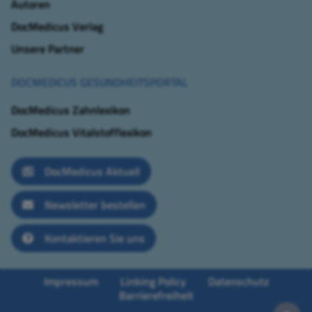
Autoren
DocMedicus Verlag
Unsere Partner
DOCMEDICUS GESUNDHEITSPORTAL
DocMedicus Zahnlexikon
DocMedicus Vitalstofflexikon
DocMedicus Aktuell
Newsletter bestellen
Kontaktieren Sie uns
Impressum
Linking Policy
Datenschutz
Barrierefreiheit