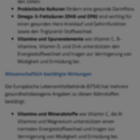
den Zellen.
Probiotische Kulturen
fördern eine gesunde Darmflora.
Omega-3-Fettsäuren (DHA und EPA)
sind wichtig für
einen gesunden Herz-Kreislauf und Gehirnfunktion
sowie den Triglycerid-Stoffwechsel.
Vitamine und Spurenelemente
wie Vitamin C, B-
Vitamine, Vitamin D, und Zink unterstützen den
Energiestoffwechsel und tragen zur Verringerung von
Müdigkeit und Ermüdung bei.
Wissenschaftlich bestätigte Wirkungen
Die Europäische Lebensmittelbehörde (EFSA) hat mehrere
gesundheitsbezogene Angaben zu diesen Nährstoffen
bestätigt:
Vitamine und Mineralstoffe
wie Vitamin C, die B-
Vitamine und Magnesium unterstützen einen
normalen Energiestoffwechsel und tragen zur
Verringerung von Müdigkeit und Ermüdung bei.