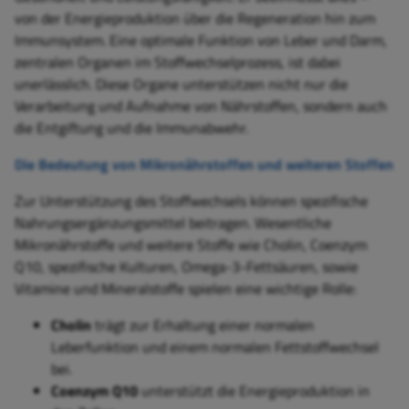
von der Energieproduktion über die Regeneration hin zum
Immunsystem. Eine optimale Funktion von Leber und Darm,
zentralen Organen im Stoffwechselprozess, ist dabei
unerlässlich. Diese Organe unterstützen nicht nur die
Verarbeitung und Aufnahme von Nährstoffen, sondern auch
die Entgiftung und die Immunabwehr.
Die Bedeutung von Mikronährstoffen und weiteren Stoffen
Zur Unterstützung des Stoffwechsels können spezifische
Nahrungsergänzungsmittel beitragen. Wesentliche
Mikronährstoffe und weitere Stoffe wie Cholin, Coenzym
Q10, spezifische Kulturen, Omega-3-Fettsäuren, sowie
Vitamine und Mineralstoffe spielen eine wichtige Rolle:
Cholin
trägt zur Erhaltung einer normalen
Leberfunktion und einem normalen Fettstoffwechsel
bei.
Coenzym Q10
unterstützt die Energieproduktion in