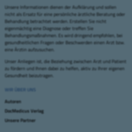
Unsere Informationen dienen der Aufklärung und sollen
nicht als Ersatz für eine persönliche ärztliche Beratung oder
Behandlung betrachtet werden. Erstellen Sie nicht
eigenmächtig eine Diagnose oder treffen Sie
Behandlungsmaßnahmen. Es wird dringend empfohlen, bei
gesundheitlichen Fragen oder Beschwerden einen Arzt bzw.
eine Ärztin aufzusuchen.
Unser Anliegen ist, die Beziehung zwischen Arzt und Patient
zu fördern und Ihnen dabei zu helfen, aktiv zu Ihrer eigenen
Gesundheit beizutragen.
WIR ÜBER UNS
Autoren
DocMedicus Verlag
Unsere Partner