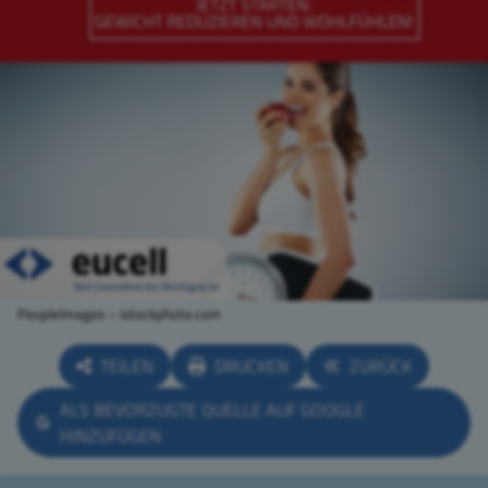
PeopleImages – istockphoto.com
TEILEN
DRUCKEN
ZURÜCK
ALS BEVORZUGTE QUELLE AUF GOOGLE
HINZUFÜGEN