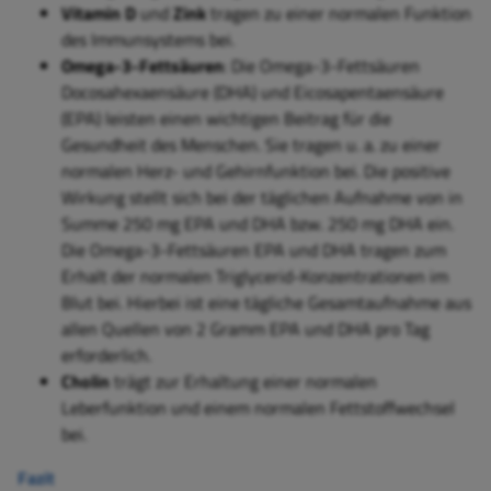
Vitamin D
und
Zink
tragen zu einer normalen Funktion
des Immunsystems bei.
Omega-3-Fettsäuren
:
Die Omega-3-Fettsäuren
Docosahexaensäure (DHA) und Eicosapentaensäure
(EPA) leisten einen wichtigen Beitrag für die
Gesundheit des Menschen. Sie tragen u. a. zu einer
normalen Herz- und Gehirnfunktion bei. Die positive
Wirkung stellt sich bei der täglichen Aufnahme von in
Summe 250 mg EPA und DHA bzw. 250 mg DHA ein.
Die Omega-3-Fettsäuren EPA und DHA tragen zum
Erhalt der normalen Triglycerid-Konzentrationen im
Blut bei. Hierbei ist eine tägliche Gesamtaufnahme aus
allen Quellen von 2 Gramm EPA und DHA pro Tag
erforderlich.
Cholin
trägt zur Erhaltung einer normalen
Leberfunktion und einem normalen Fettstoffwechsel
bei.
Fazit