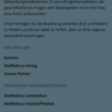
Behandlungsmaßnahmen. Es wird dringend empfohlen, bei
gesundheitlichen Fragen oder Beschwerden einen Arzt bzw.
eine Ärztin aufzusuchen.
Unser Anliegen ist, die Beziehung zwischen Arzt und Patient
zu fördern und Ihnen dabei zu helfen, aktiv zu Ihrer eigenen
Gesundheit beizutragen.
WIR ÜBER UNS
Autoren
DocMedicus Verlag
Unsere Partner
DOCMEDICUS GESUNDHEITSPORTAL
DocMedicus Zahnlexikon
DocMedicus Vitalstofflexikon