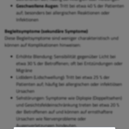
Geschwollene Augen
: Tritt bei etwa 40 % der Patienten
auf; besonders bei allergischen Reaktionen oder
Infektionen
Begleitsymptome (sekundäre Symptome)
Diese Begleitsymptome sind weniger charakteristisch und
können auf Komplikationen hinweisen:
Erhöhte Blendung: Sensibilität gegenüber Licht bei
etwa 30 % der Betroffenen; oft bei Entzündungen oder
Migräne
Lidödem (Lidschwellung): Tritt bei etwa 25 % der
Patienten auf; häufig bei allergischen oder infektiösen
Ursachen
Sehstörungen: Symptome wie Diplopie (Doppeltsehen)
und Gesichtsfeldeinschränkung treten bei etwa 20 %
der Betroffenen auf und können auf ernsthaftere
Ursachen wie Nervenprobleme oder
Augenverletzungen hindeuten.