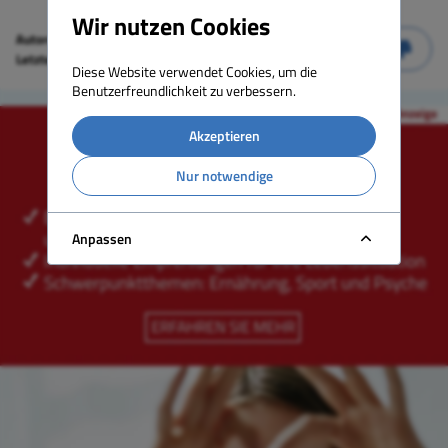
Wir nutzen Cookies
Autoren:
Dr. med. Werner G. Gehring
Letzte Aktualisierung:
12.11.2024
Diese Website verwendet Cookies, um die
Benutzerfreundlichkeit zu verbessern.
Akzeptieren
Nur notwendige
Anpassen