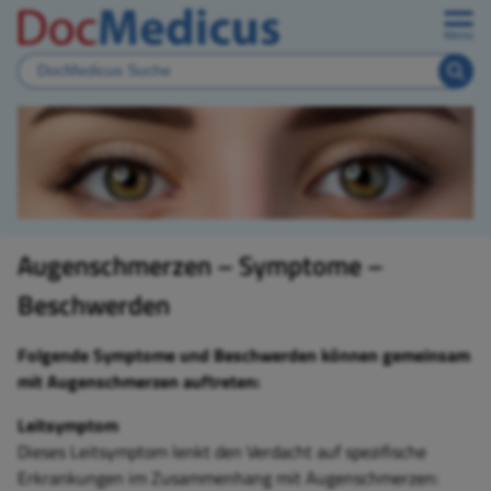
Menü
Augenschmerzen – Symptome –
Beschwerden
Folgende Symptome und Beschwerden können gemeinsam
mit
Augenschmerzen
auftreten:
Leitsymptom
Dieses Leitsymptom lenkt den Verdacht auf spezifische
Erkrankungen im Zusammenhang mit
Augenschmerzen: