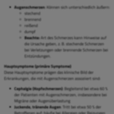
Augenschmerzen
: Können sich unterschiedlich äußern:
stechend
brennend
reißend
dumpf
Beachte:
Art des Schmerzes kann Hinweise auf
die Ursache geben, z. B. stechende Schmerzen
bei Verletzungen oder brennende Schmerzen bei
Entzündungen.
Hauptsymptome (primäre Symptome)
Diese Hauptsymptome prägen das klinische Bild der
Erkrankungen, die mit
Augenschmerzen
assoziiert sind:
Cephalgie (Kopfschmerzen)
: Begleitend bei etwa 60 %
der Patienten mit Augenschmerzen, insbesondere bei
Migräne oder Augenüberlastung
Juckende, tränende Augen
: Tritt bei etwa 50 % der
Betroffenen auf; häufig bei Allergien oder Reizungen