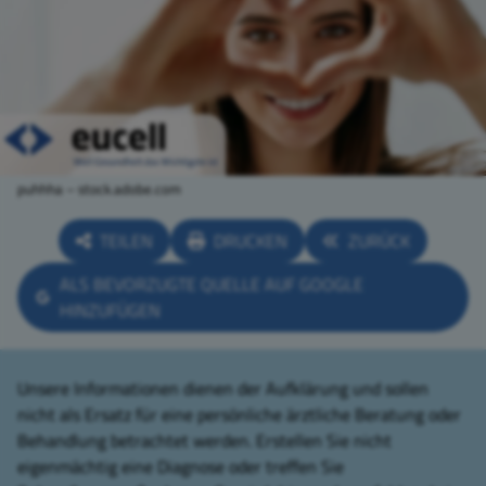
puhhha – stock.adobe.com
TEILEN
DRUCKEN
ZURÜCK
ALS BEVORZUGTE QUELLE AUF GOOGLE
HINZUFÜGEN
Unsere Informationen dienen der Aufklärung und sollen
nicht als Ersatz für eine persönliche ärztliche Beratung oder
Behandlung betrachtet werden. Erstellen Sie nicht
eigenmächtig eine Diagnose oder treffen Sie