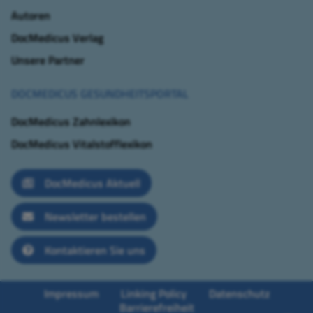
Autoren
DocMedicus Verlag
Unsere Partner
DOCMEDICUS GESUNDHEITSPORTAL
DocMedicus Zahnlexikon
DocMedicus Vitalstofflexikon
DocMedicus Aktuell
Newsletter bestellen
Kontaktieren Sie uns
Impressum
Linking Policy
Datenschutz
Barrierefreiheit