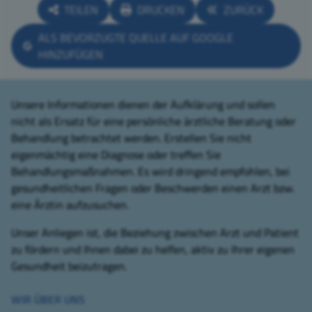
TEILEN
DRUCKEN
ZURÜCK
ALS BEVORZUGTE QUELLE AUF GOOGLE
HINZUFÜGEN
Unsere Informationen dienen der Aufklärung und sollen
nicht als Ersatz für eine persönliche ärztliche Beratung oder
Behandlung betrachtet werden. Erstellen Sie nicht
eigenmächtig eine Diagnose oder treffen Sie
Behandlungsmaßnahmen. Es wird dringend empfohlen, bei
gesundheitlichen Fragen oder Beschwerden einen Arzt bzw.
eine Ärztin aufzusuchen.
Unser Anliegen ist, die Beziehung zwischen Arzt und Patient
zu fördern und Ihnen dabei zu helfen, aktiv zu Ihrer eigenen
Gesundheit beizutragen.
WIR ÜBER UNS