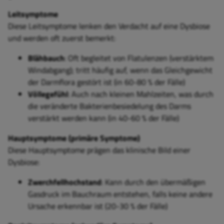
Leitsymptome
Diese Leitsymptome lenken den Verdacht auf eine Dysbiose
und werden oft zuerst bemerkt:
Blähbauch
: Oft begleitet von Flatulenzen (verstärktem
Windabgang); tritt häufig auf, wenn das Gleichgewicht
der Darmflora gestört ist (in 60-80 % der Fälle)
Völlegefühl
: Auch nach kleinen Mahlzeiten, was durch
die veränderte Bakterienbesiedelung des Darms
verstärkt werden kann (in 40-60 % der Fälle)
Hauptsymptome (primäre Symptome)
Diese Hauptsymptome prägen das klinische Bild einer
Dysbiose:
Zwerchfellhochstand
: Kann durch den übermäßigen
Gasdruck im Bauchraum entstehen, falls keine andere
Ursache erkennbar ist (20-30 % der Fälle)