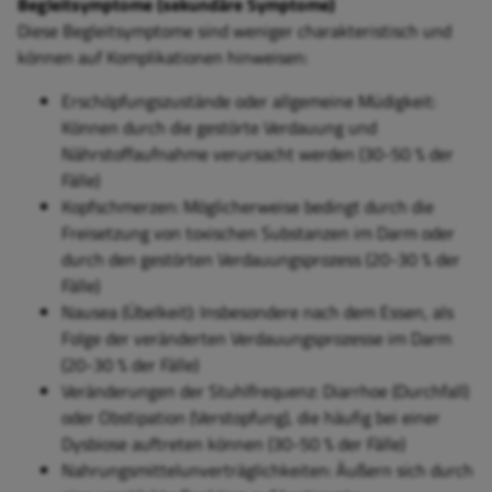
Begleitsymptome (sekundäre Symptome)
Diese Begleitsymptome sind weniger charakteristisch und
können auf Komplikationen hinweisen:
Erschöpfungszustände oder allgemeine Müdigkeit:
Können durch die gestörte Verdauung und
Nährstoffaufnahme verursacht werden (30-50 % der
Fälle)
Kopfschmerzen: Möglicherweise bedingt durch die
Freisetzung von toxischen Substanzen im Darm oder
durch den gestörten Verdauungsprozess (20-30 % der
Fälle)
Nausea (Übelkeit): Insbesondere nach dem Essen, als
Folge der veränderten Verdauungsprozesse im Darm
(20-30 % der Fälle)
Veränderungen der Stuhlfrequenz: Diarrhoe (Durchfall)
oder Obstipation (Verstopfung), die häufig bei einer
Dysbiose auftreten können (30-50 % der Fälle)
Nahrungsmittelunverträglichkeiten: Äußern sich durch