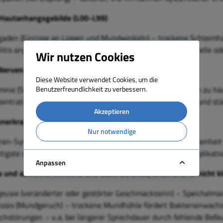
Hautanhangsgebilde (L00-L99)
aden (Einrisse an Lippen und Mundwinkeln) – trockene Schleimhä
litis angularis (Mundwinkelentzündung) – oft durch bakterielle od
Wir nutzen Cookies
 Nervensystem (F00–F99; G00-G99)
Diese Website verwendet Cookies, um die
mnie (Schlafstörungen) – nächtliche Mundtrockenheit kann zu h
Benutzerfreundlichkeit zu verbessern.
entrationsstörungen – als Folge von gestörter Nachtruhe und s
Akzeptieren
nerkrankungen (M30-M36)
Nur notwendige
ren-Syndrom (chronische Autoimmunerkrankung mit Trockenheit
tigste systemische Ursache für Xerostomie und deren Komplikati
Anpassen
und abnorme klinische und Laborbefunde, anderenorts nicht kla
eusie (veränderter oder gestörter Geschmackssinn) – Speichelm
tosis (Mundgeruch) – trockene Mundhöhle fördert Bakterienwac
chstörungen – v. a. bei längerer Sprechdauer durch fehlende Befe