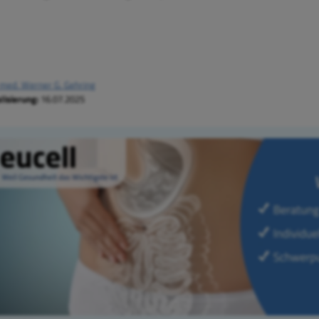
 med. Werner G. Gehring
lisierung:
16.07.2025