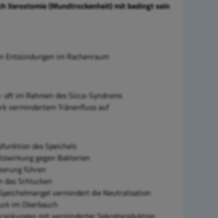
ch Xerostomie (Mundtrockenheit) mit bedingt sein
gen Entzündungen im Rachenraum
 – oft im Rahmen des Sicca-Syndroms
ark vermindertem Tränenfluss auf
sfunktion des Speichels
utzwirkung gegen Bakterien
ckerung führen
n das Schlucken
Speichelmangel vermindert die Neutralisation
ruck im Oberbauch
Erkrankungen mit verminderter Sekretproduktion