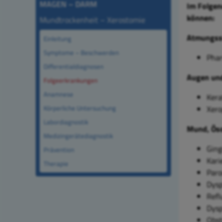
MAGEN – DARM
Im Folgen
können:
Mundtrockenheit – Xerostomie
Atmungss
Einleitung
Symptome – Beschwerden
Phar
Differentialdiagnosen
Augen un
Folgeerkrankungen
Anamnese
Kera
Körperliche Untersuchung
Xero
Labordiagnostik
Mund, Öso
Medizingerätediagnostik
Ging
Prävention
Kari
Therapie
Paro
Dysp
Refl
Dysp
Obst