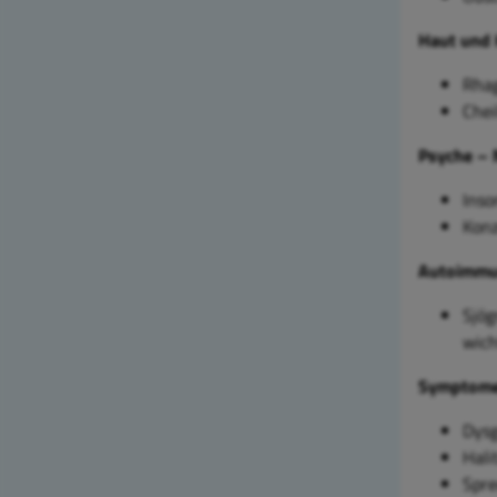
Haut und 
Rhag
Chei
Psyche –
Inso
Konz
Autoimmu
Sjög
wich
Symptome 
Dysg
Hali
Spre