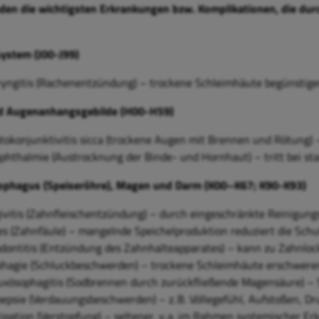
den die wichtigsten Erkrankungen bzw. Komplikationen, die dur
ystem (J00-J99)
yngitis (Rachenentzündung) – trockene Schleimhäute begünsti
d Augenanhangsgebilde (H00-H59)
tokonjunktivitis sicca (trockene Augen mit Brennen und Rötung)
phthalmie (Austrocknung der Binde- und Hornhaut) – tritt bei st
phagus (Speiseröhre), Magen und Darm (K00–K67; K90-K93)
ivitis (Zahnfleischentzündung) – durch eingeschränkte Reinigung
es (Zahnfäule) – mangelnde Speichelproduktion reduziert die Sch
dontitis (Entzündung des Zahnhalteapparates) – kann zu Zahnlo
hagie (Schluckbeschwerden) – trockene Schleimhäute erschwere
uxösophagitis (Sodbrennen durch zurückfließende Magensäure) – 
epsie (Verdauungsbeschwerden) – z. B. Völlegefühl, Aufstoßen, D
ipation (Verstopfung) – seltener, v. a. im Rahmen systemischer 