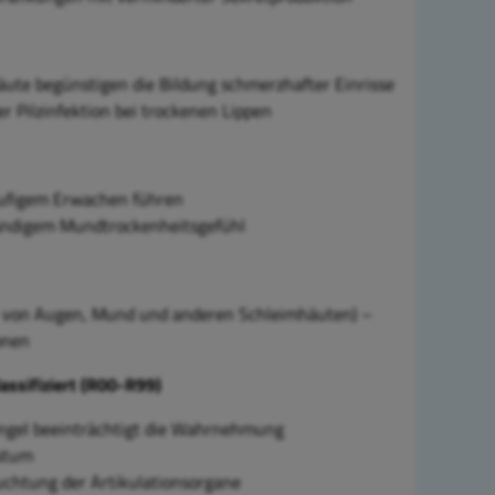
ute begünstigen die Bildung schmerzhafter Einrisse
er Pilzinfektion bei trockenen Lippen
äufigem Erwachen führen
tändigem Mundtrockenheitsgefühl
 von Augen, Mund und anderen Schleimhäuten) –
onen
ssifiziert (R00-R99)
angel beeinträchtigt die Wahrnehmung
hstum
uchtung der Artikulationsorgane