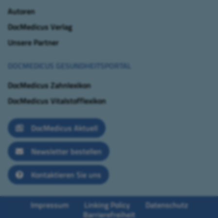
Autoren
DocMedicus Verlag
Unsere Partner
DOCMEDICUS GESUNDHEITSPORTAL
DocMedicus Zahnlexikon
DocMedicus Vitalstofflexikon
DocMedicus Aktuell
Newsletter bestellen
Kontaktieren Sie uns
Impressum
Linking Policy
Datenschutz
Barrierefreiheit