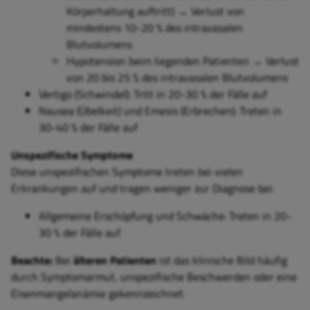
Körperhaltung auftritt)
→ Verlust von
mindestens 10-20 % des intravasalen
Blutvolumens
Hypotension beim liegenden Patienten → Verlust
von 20 bis 25 % des intravasalen Blutvolumens
Vertigo (Schwindel): Tritt in 20-30 % der Fälle auf
Nausea (Übelkeit) und Emesis (Erbrechen): Treten in
30-40 % der Fälle auf
Unspezifische Symptome
Diese unspezifischen Symptome treten bei vielen
Erkrankungen auf und tragen weniger zur Diagnose bei:
Allgemeine Erschöpfung und Schwäche: Treten in 20-
30 % der Fälle auf
Beachte:
Bei
älteren Patienten
ist das klinische Bild häufig
durch Symptomarmut, unspezifische Beschwerden oder eine
Eisenmangelanämie gekennzeichnet.