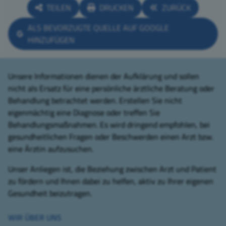
TEILEN
DRUCKEN
ZURÜCK
ALS BEVORZUGTE QUELLE AUF GOOGLE
HINZUFÜGEN
Unsere Informationen dienen der Aufklärung und sollen
nicht als Ersatz für eine persönliche ärztliche Beratung oder
Behandlung betrachtet werden. Erstellen Sie nicht
eigenmächtig eine Diagnose oder treffen Sie
Behandlungsmaßnahmen. Es wird dringend empfohlen, bei
gesundheitlichen Fragen oder Beschwerden einen Arzt bzw.
eine Ärztin aufzusuchen.
Unser Anliegen ist, die Beziehung zwischen Arzt und Patient
zu fördern und Ihnen dabei zu helfen, aktiv zu Ihrer eigenen
Gesundheit beizutragen.
WIR ÜBER UNS