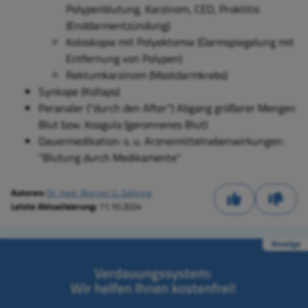
Polypenblutung, Karzinom, CED, Proktitis
(Enddarmentzündung)
Koloskopie mit Polyektomie (Darmspiegelung mit
Entfernung von Polypen)
Rektumkarzinom (Mastdarmkrebs)
Synkope (Kollaps)
Peranaler ("durch den After") Abgang größerer Mengen
Blut bzw. Koagula (geronnenes Blut)
Dauermedikation: s. u. Arzneimittelnebenwirkungen:
"Blutung durch Medikamente"
Autoren:
Dr. med. Werner G. Gehring
Letzte Aktualisierung:
11.10.2024