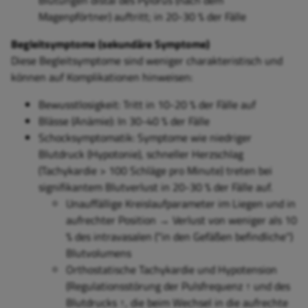
Blutungen distal des Pylorus (nach dem
Magenpförtner) auftritt; in 20-30 % der Fälle
Begleitsymptome (sekundäre Symptome)
Diese Begleitsymptome sind weniger charakteristisch und
können auf Komplikationen hinweisen:
Bewusstlosigkeit: Tritt in 10-20 % der Fälle auf
Blässe (Anämie): In 30-40 % der Fälle
Schocksymptomatik: Symptome wie niedriger
Blutdruck (Hypotonie), schneller Herzschlag
(Tachykardie > 100 Schläge pro Minute) treten bei
signifikantem Blutverlust in 20-30 % der Fälle auf.
Unauffällige Kreislaufparameter im Liegen und in
aufrechter Position → Verlust von weniger als 10
% des intravasalen ("in den Gefäßen befindliche")
Blutvolumens
Orthostatische Tachykardie und Hypotension
(
Regulationsstörung der Pulsfrequenz ↑ und des
Blutdrucks ↑, die beim Wechsel in die aufrechte