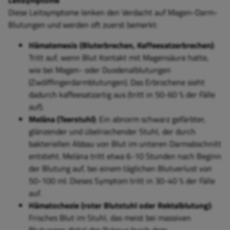
Leitsymptome
Diese Leitsymptome lenken den Verdacht auf Magen-Darm-
Blutungen und werden oft zuerst bemerkt:
Hämatemesis (Bluterbrechen, Kaffeesatzerbrechen)
:
Tritt auf, wenn Blut Kontakt mit Magensäure hatte,
wie bei Magen- oder Duodenalblutungen
(
Zwölffingerdarmblutungen)
. Das Erbrochene sieht
dadurch kaffeesatzartig aus (tritt in 50-60 % der Fälle
auf).
Meläna (Teerstuhl)
: Ein abnorm schwarz gefärbter,
glänzender und übelriechender Stuhl, der durch
bakteriellen Abbau von Blut im unteren Darmabschnitt
entsteht. Meläna tritt etwa 6-10 Stunden nach Beginn
der Blutung auf, bei einem täglichen Blutverlust von
50-100 ml. Dieses Symptom tritt in 30-40 % der Fälle
auf.
Hämatochezie (roter Blutstuhl oder Rektalblutung)
:
Frisches Blut im Stuhl, das meist bei massiven