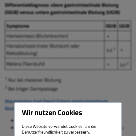
Differentialdiagnose: obere gastrointestinale Blutung
(OGIB) versus untere gastrointestinale Blutung (UGIB)
Symptome
OGIB
UGIB
Hämatemesis (Bluterbrechen)
+
Hämatochezie (roter Blutstuhl oder
1
+
(+)
Rektalblutung)
Meläna (Teerstuhl)
+
2
(+)
1
Nur bei massiver Blutung
2
Bei träger Darmpassage
Warnzeichen (red flags) [obere gastrointestinale
Blutung/Magendarmblutung]
Wir nutzen Cookies
Synkope (kurzzeitige Bewusstlosigkeit)
Diese Website verwendet Cookies, um die
Blut unverfärbt hellrot und schaumig
→ denken an:
Benutzerfreundlichkeit zu verbessern.
pulmonale Blutung (Lungenblutung); Auskultation