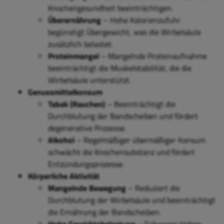
Knochengesundheit beeinträchtigen.
Überernährung
– Hohe Kalorienzufuhr
begünstigt Übergewicht, was die Wirbelsäule
zusätzlich belastet.
Proteinmangel
– Mangelnde Proteinaufnahme
beeinträchtigt die Muskelstabilität, die die
Wirbelsäule unterstützt.
Genussmittelkonsum
Tabak (Rauchen)
– Beeinträchtigt die
Durchblutung der Bandscheiben und fördert
degenerative Prozesse.
Alkohol
– Regelmäßiger übermäßiger Konsum
schwächt die Knochensubstanz und fördert
Entzündungsprozesse.
Körperliche Aktivität
Mangelnde Bewegung
– Reduziert die
Durchblutung der Wirbelsäule und beeinträchtigt
die Ernährung der Bandscheiben.