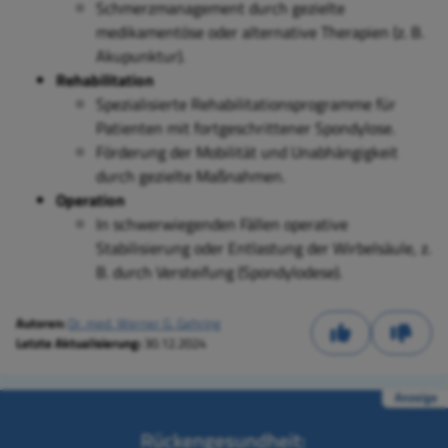
Schmerzmanagement durch gezielte
medikamentöse oder alternative Therapien (z. B.
Akupunktur).
Rehabilitation
Spezialisierte Rehabilitationsprogramme für
Patienten mit fortgeschrittener Spondylose.
Förderung der Mobilität und Unabhängigkeit
durch gezielte Maßnahmen.
Operation
In schwerwiegenden Fällen operative
Stabilisierung oder Entlastung der Wirbelsäule, z.
B. durch Versteifung (Spondylodese).
Autoren:
Dr. med. Werner G. Gehring
Letzte Aktualisierung:
30.12.2024