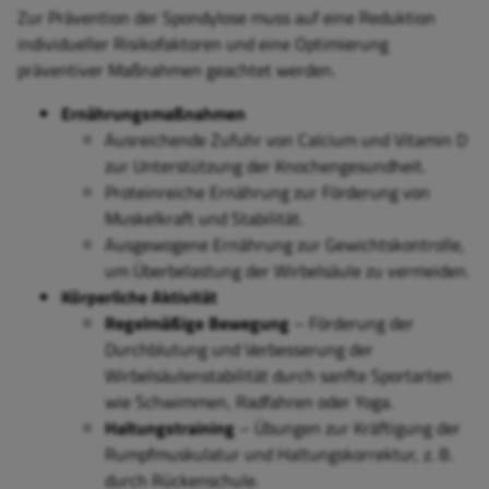
Zur Prävention der Spondylose muss auf eine Reduktion
individueller Risikofaktoren und eine Optimierung
präventiver Maßnahmen geachtet werden.
Ernährungsmaßnahmen
Ausreichende Zufuhr von Calcium und Vitamin D
zur Unterstützung der Knochengesundheit.
Proteinreiche Ernährung zur Förderung von
Muskelkraft und Stabilität.
Ausgewogene Ernährung zur Gewichtskontrolle,
um Überbelastung der Wirbelsäule zu vermeiden.
Körperliche Aktivität
Regelmäßige Bewegung
– Förderung der
Durchblutung und Verbesserung der
Wirbelsäulenstabilität durch sanfte Sportarten
wie Schwimmen, Radfahren oder Yoga.
Haltungstraining
– Übungen zur Kräftigung der
Rumpfmuskulatur und Haltungskorrektur, z. B.
durch Rückenschule.