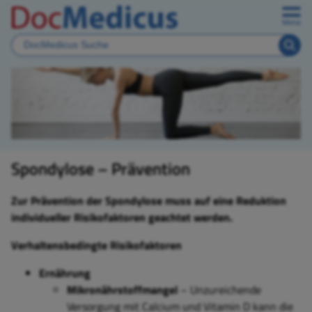
Menü
Spondylose – Prävention
Zur Prävention der Spondylose muss auf eine Reduktion
individueller
Risikofaktoren geachtet werden.
Verhaltensbedingte Risikofaktoren
Ernährung
Mikronährstoffmangel
– Unzureichende
Versorgung mit Calcium und Vitamin D kann die