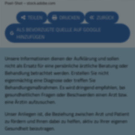
Pixel-Shot – stock.adobe.com
TEILEN
DRUCKEN
ZURÜCK
ALS BEVORZUGTE QUELLE AUF GOOGLE
HINZUFÜGEN
Unsere Informationen dienen der Aufklärung und sollen
nicht als Ersatz für eine persönliche ärztliche Beratung oder
Behandlung betrachtet werden. Erstellen Sie nicht
eigenmächtig eine Diagnose oder treffen Sie
Behandlungsmaßnahmen. Es wird dringend empfohlen, bei
gesundheitlichen Fragen oder Beschwerden einen Arzt bzw.
eine Ärztin aufzusuchen.
Unser Anliegen ist, die Beziehung zwischen Arzt und Patient
zu fördern und Ihnen dabei zu helfen, aktiv zu Ihrer eigenen
Gesundheit beizutragen.