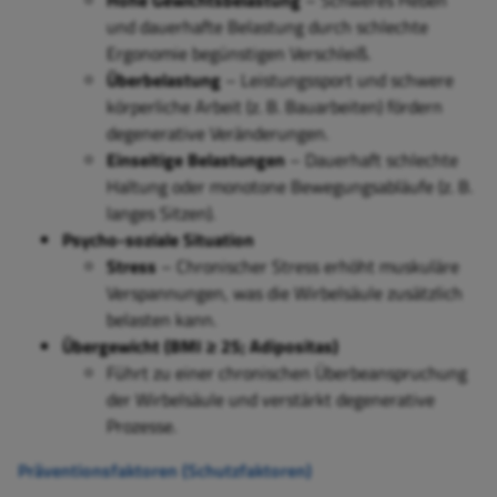
Hohe Gewichtsbelastung
– Schweres Heben
und dauerhafte Belastung durch schlechte
Ergonomie begünstigen Verschleiß.
Überbelastung
– Leistungssport und schwere
körperliche Arbeit (z. B. Bauarbeiten) fördern
degenerative Veränderungen.
Einseitige Belastungen
– Dauerhaft schlechte
Haltung oder monotone Bewegungsabläufe (z. B.
langes Sitzen).
Psycho-soziale Situation
Stress
– Chronischer Stress erhöht muskuläre
Verspannungen, was die Wirbelsäule zusätzlich
belasten kann.
Übergewicht (BMI ≥ 25; Adipositas)
Führt zu einer chronischen Überbeanspruchung
der Wirbelsäule und verstärkt degenerative
Prozesse.
Präventionsfaktoren (Schutzfaktoren)