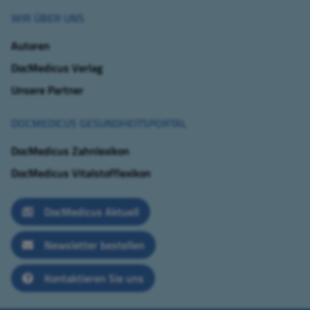
WIR ÜBER UNS
Autoren
DocMedicus Verlag
Unsere Partner
DOCMEDICUS GESUNDHEITSPORTAL
DocMedicus Zahnlexikon
DocMedicus Vitalstofflexikon
DocMedicus Aktuell
Newsletter bestellen
Kontaktieren Sie uns