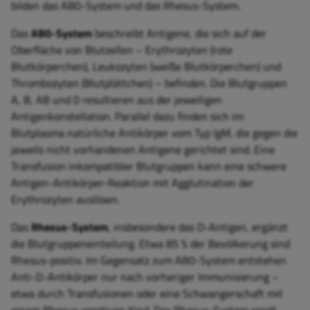
bilden das AB0-System und das Rhesus-System.
Das
AB0-System
beschreibt Antigene, die sich auf der
Oberfläche von Blutzellen – Erythrozyten (rote
Blutkörperchen), Leukozyten (weiße Blutkörperchen) und
Thrombozyten (Blutplättchen) – befinden. Die Blutgruppen
A, B, AB und 0 resultieren aus der jeweiligen
Antigenkonstellation. Parallel dazu finden sich im
Blutplasma natürliche Antikörper vom Typ IgM, die gegen die
jeweils nicht vorhandenen Antigene gerichtet sind. Eine
Transfusion inkompatibler Blutgruppen kann eine schwere
Antigen-Antikörper-Reaktion mit Agglutination der
Erythrozyten auslösen.
Das
Rhesus-System
, insbesondere das D-Antigen, ergänzt
die Blutgruppeneinteilung. Etwa 85 % der Bevölkerung sind
Rhesus-positiv. Im Gegensatz zum AB0-System entstehen
Anti-D-Antikörper nur nach vorheriger Immunisierung –
etwa durch Transfusionen oder eine Schwangerschaft mit