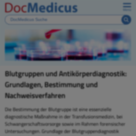
Menü
Blutgruppen und Antikörperdiagnostik:
Grundlagen, Bestimmung und
Nachweisverfahren
Die Bestimmung der Blutgruppe ist eine essenzielle
diagnostische Maßnahme in der Transfusionsmedizin, bei
Schwangerschaftsvorsorge sowie im Rahmen forensischer
Untersuchungen. Grundlage der Blutgruppendiagnostik