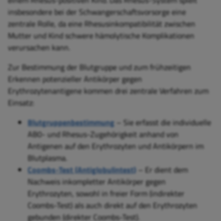
einem Rhesus-positiven Kind. Das Rhesus-System spielt
insbesondere bei der Schwangerschaftsvorsorge eine
zentrale Rolle, da eine Rhesusinkompatibilität zwischen
Mutter und Kind schwere hämolytische Komplikationen
verursachen kann.
Zur Bestimmung der Blutgruppe und zum frühzeitigen
Erkennen potenzieller Antikörper gegen
Erythrozytenantigene kommen drei zentrale Verfahren zum
Einsatz:
Blutgruppenbestimmung
– Sie erfasst die individuelle
AB0- und Rhesus-Zugehörigkeit anhand von
Antigenen auf den Erythrozyten und Antikörpern im
Blutplasma.
Coombs-Test (Antiglobulintest)
– Er dient dem
Nachweis inkompletter Antikörper gegen
Erythrozyten, sowohl in freier Form (indirekter
Coombs-Test) als auch direkt auf den Erythrozyten
gebunden (direkter Coombs-Test).