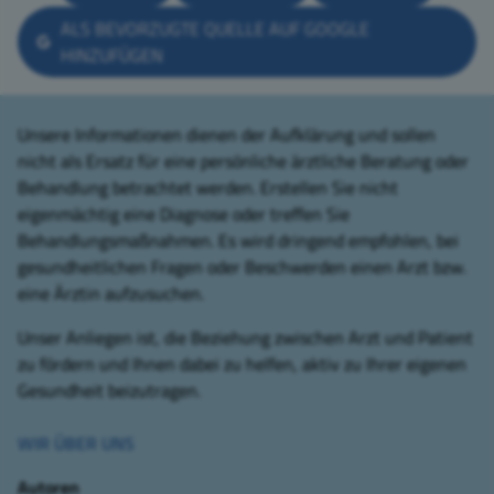
ALS BEVORZUGTE QUELLE AUF GOOGLE
HINZUFÜGEN
Unsere Informationen dienen der Aufklärung und sollen
nicht als Ersatz für eine persönliche ärztliche Beratung oder
Behandlung betrachtet werden. Erstellen Sie nicht
eigenmächtig eine Diagnose oder treffen Sie
Behandlungsmaßnahmen. Es wird dringend empfohlen, bei
gesundheitlichen Fragen oder Beschwerden einen Arzt bzw.
eine Ärztin aufzusuchen.
Unser Anliegen ist, die Beziehung zwischen Arzt und Patient
zu fördern und Ihnen dabei zu helfen, aktiv zu Ihrer eigenen
Gesundheit beizutragen.
WIR ÜBER UNS
Autoren