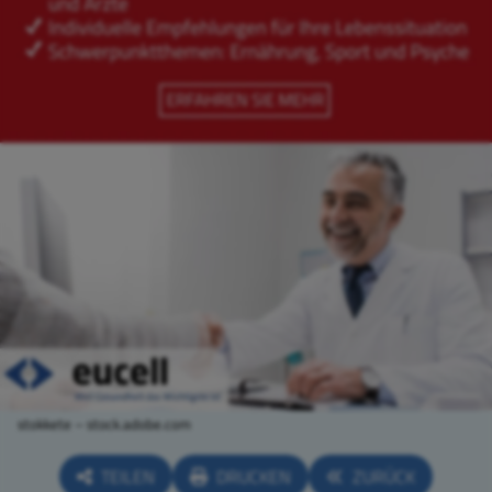
stokkete – stock.adobe.com
TEILEN
DRUCKEN
ZURÜCK