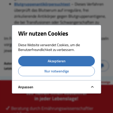
Blutgruppenantikörpersuchtest
– Dieses Verfahren
überprüft das Blutserum auf irreguläre, frei
zirkulierende Antikörper gegen Blutgruppenantigene,
die bei Transfusionen oder Schwangerschaften zu
gefährlichen Immunreaktionen führen könnten.
Wir nutzen Cookies
Im Folgenden werden diese diagnostischen Verfahren einzeln
vorgestellt, ihre Durchführung beschrieben und ihre
Diese Website verwendet Cookies, um die
Benutzerfreundlichkeit zu verbessern.
jeweilige klinische Bedeutung erläutert.
Akzeptieren
Autoren:
Dr. med. Werner G. Gehring
Letzte Aktualisierung:
30.04.2025
Nur notwendige
Anpassen