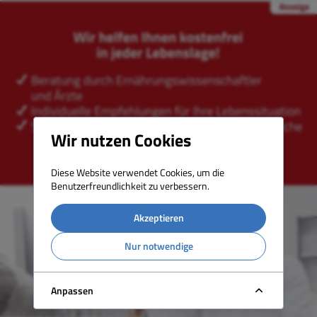
Wir nutzen Cookies
Diese Website verwendet Cookies, um die
Benutzerfreundlichkeit zu verbessern.
Akzeptieren
Nur notwendige
Anpassen