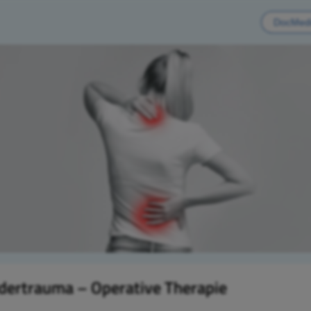
dertrauma – Operative Therapie