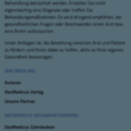
Behandlung betrachtet werden. Erstellen Sie nicht
eigenmächtig eine Diagnose oder treffen Sie
Behandlungsmaßnahmen. Es wird dringend empfohlen, bei
gesundheitlichen Fragen oder Beschwerden einen Arzt bzw.
eine Ärztin aufzusuchen.
Unser Anliegen ist, die Beziehung zwischen Arzt und Patient
zu fördern und Ihnen dabei zu helfen, aktiv zu Ihrer eigenen
Gesundheit beizutragen.
WIR ÜBER UNS
Autoren
DocMedicus Verlag
Unsere Partner
DOCMEDICUS GESUNDHEITSPORTAL
DocMedicus Zahnlexikon