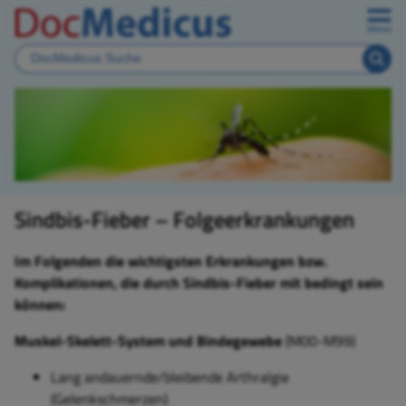
Menü
Sindbis-Fieber – Folgeerkrankungen
Im Folgenden die wichtigsten Erkrankungen bzw.
Komplikationen, die durch Sindbis-Fieber mit bedingt sein
können:
Muskel-Skelett-System und Bindegewebe
(M00-M99)
Lang andauernde/bleibende Arthralgie
(Gelenkschmerzen)