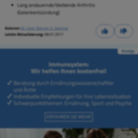
Lang andauernde/bleibende Arthritis
(Gelenkentzündung)
Autoren:
Dr. med. Werner G. Gehring
Letzte Aktualisierung:
08.01.2017