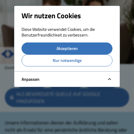
Wir nutzen Cookies
Diese Website verwendet Cookies, um die
Benutzerfreundlichkeit zu verbessern.
Akzeptieren
Nur notwendige
EmirMemedovski – istockphoto.com
Anpassen
TEILEN
DRUCKEN
ZURÜCK
ALS BEVORZUGTE QUELLE AUF GOOGLE
HINZUFÜGEN
Unsere Informationen dienen der Aufklärung und sollen
nicht als Ersatz für eine persönliche ärztliche Beratung oder