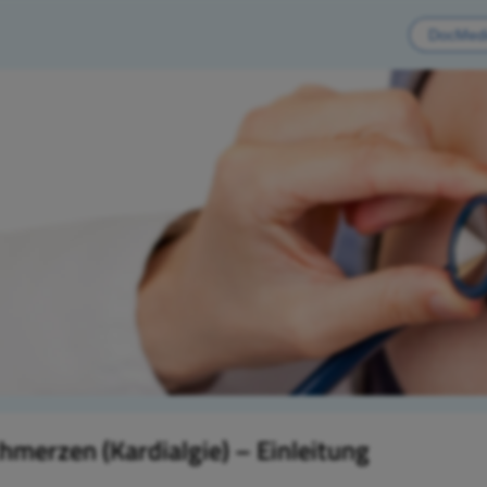
hmerzen (Kardialgie) – Einleitung