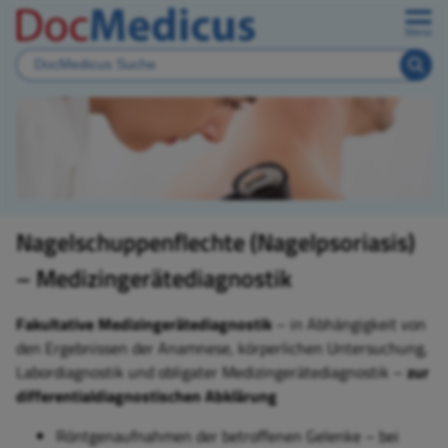
Menü
Nagelschuppenflechte (Nagelpsoriasis)
– Medizingerätediagnostik
Fakultative Medizingerätediagnostik
– in Abhängigkeit von
den Ergebnissen der Anamnese, körperlichen Untersuchung,
Labordiagnostik und obligater Medizingerätediagnostik –
zur
differentialdiagnostischen Abklärung
Röntgenaufnahmen der betroffenen Gelenke – bei