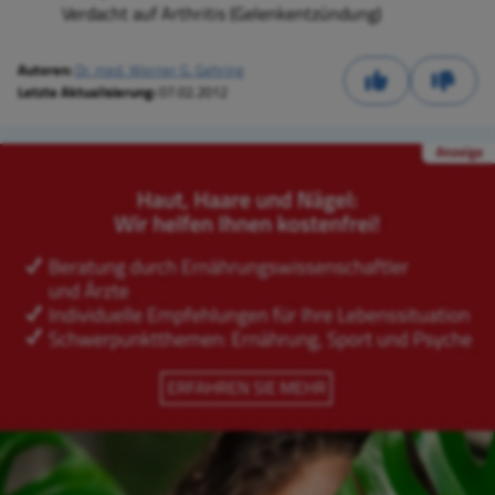
Verdacht auf Arthritis (Gelenkentzündung)
Autoren:
Dr. med. Werner G. Gehring
Letzte Aktualisierung:
07.02.2012