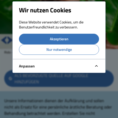
Wir nutzen Cookies
Diese Website verwendet Cookies, um die
Benutzerfreundlichkeit zu verbessern.
Akzeptieren
Nur notwendige
Rido – stock.adobe.com
TEILEN
DRUCKEN
ZURÜCK
Anpassen
ALS BEVORZUGTE QUELLE AUF GOOGLE
HINZUFÜGEN
Unsere Informationen dienen der Aufklärung und sollen
nicht als Ersatz für eine persönliche ärztliche Beratung oder
Behandlung betrachtet werden. Erstellen Sie nicht