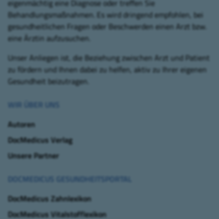
eigenmächtig eine Diagnose oder treffen Sie
Behandlungsmaßnahmen. Es wird dringend empfohlen, bei
gesundheitlichen Fragen oder Beschwerden einen Arzt bzw.
eine Ärztin aufzusuchen.
Unser Anliegen ist, die Beziehung zwischen Arzt und Patient
zu fördern und Ihnen dabei zu helfen, aktiv zu Ihrer eigenen
Gesundheit beizutragen.
WIR ÜBER UNS
Autoren
DocMedicus Verlag
Unsere Partner
DOCMEDICUS GESUNDHEITSPORTAL
DocMedicus Zahnlexikon
DocMedicus Vitalstofflexikon