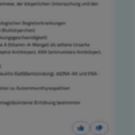
amnese, der körperlichen Untersuchung und den
tologischen Begleiterkrankungen
e Blutkörperchen)
nkungsgeschwindigkeit)
 A (Vitamin-A-Mangel) als seltene Ursache
ptid-Antikörper), ANA (antinukleäre Antikörper),
K
askulitis (Gefäßentzündung), dsDNA-AK und ENA-
iation zu Autoimmunthyreopathien
ammaglobulinämie (Erhöhung bestimmter