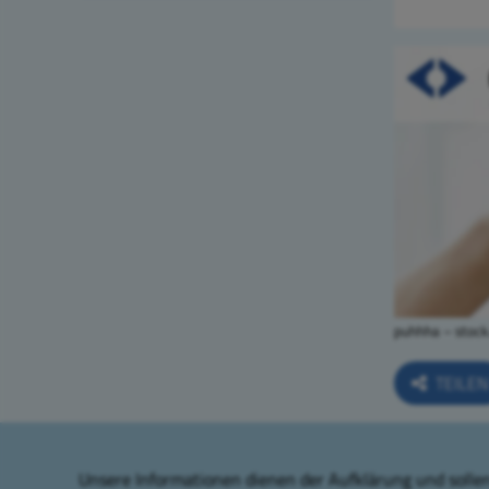
puhhha – stoc
TEILE
Unsere Informationen dienen der Aufklärung und sollen 