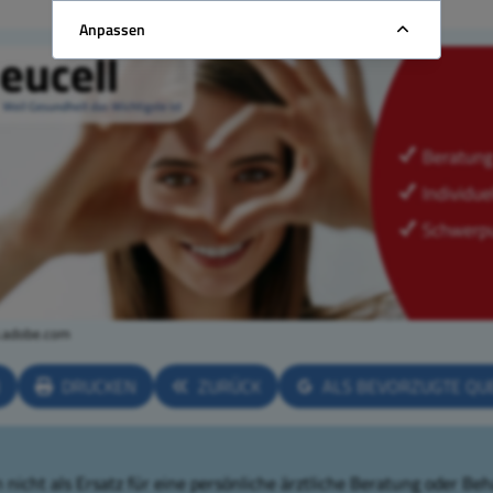
Anpassen
k.adobe.com
N
DRUCKEN
ZURÜCK
ALS BEVORZUGTE QU
nicht als Ersatz für eine persönliche ärztliche Beratung oder Beh