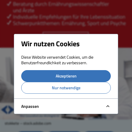
Wir nutzen Cookies
Diese Website verwendet Cookies, um die
Benutzerfreundlichkeit zu verbessern.
Akzeptieren
Nur notwendige
Anpassen
stokkete – stock.adobe.com