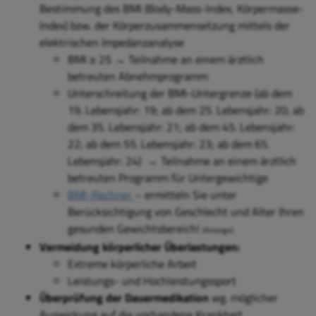
Bestimmung des BMI (Body-Mass-Index, Körpermasse-
Index) bzw. der Körperzusammensetzung mittels der
elektrischen Impedanzanalyse
BMI ≥ 25 → Teilnahme an einem ärztlich
betreuten Abnehmprogramm
Unterschreitung der BMI-Untergrenze (ab dem
19. Lebensjahr: 19; ab dem 25. Lebensjahr: 20; ab
dem 35. Lebensjahr: 21; ab dem 45. Lebensjahr:
22; ab dem 55. Lebensjahr: 23; ab dem 65.
Lebensjahr: 24) → Teilnahme an einem ärztlich
betreuten Programm für Untergewichtige
BMI-Rechner
– ermitteln Sie unter
Berücksichtigung von Geschlecht und Alter Ihren
gesunden Gewichtsbereich!
(Anzeige)
Vermeidung körperlicher Überlastungen:
Extreme körperliche Arbeit
Leistungs- und Hochleistungssport
Überprüfung der Dauermedikation
wg. möglicher
Auswirkung auf die vorhandene Krankheit