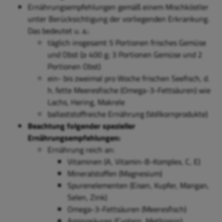
Ernährungsempfehlungen gemäß einem Mischköstler
unter Berücksichtigung der vorliegenden Erkrankung.
Das bedeutet u. a.:
täglich insgesamt 5 Portionen frisches Gemüse
und Obst (≥ 400 g; 3 Portionen Gemüse und 2
Portionen Obst)
ein- bis zweimal pro Woche frischen Seefisch, d.
h. fette Meeresfische (Omega-3-Fettsäuren) wie
Lachs, Hering, Makrele
ballaststoffreiche Ernährung (Vollkornprodukte)
Beachtung folgender spezieller
Ernährungsempfehlungen:
Ernährung reich an:
Vitaminen (A, Vitamin-B-Komplex, C, E)
Mineralstoffen (Magnesium)
Spurenelementen (Eisen, Kupfer, Mangan,
Selen, Zink)
Omega-3-Fettsäuren (Meeresfisch)
Aminosäuren (Cystein, Methionin)