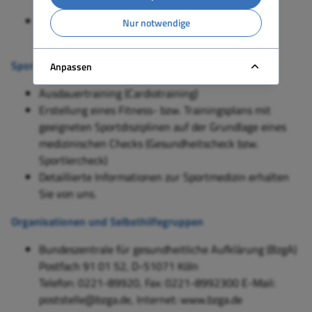
wir Sie am besten erreichen können.
Detaillierte Informationen zur Ernährungsmedizin
Nur notwendige
erhalten Sie von uns.
Sportmedizin
Anpassen
Ausdauertraining (Cardiotraining)
Erstellung eines Fitness- bzw. Trainingsplans mit
geeigneten Sportdisziplinen auf der Grundlage eines
medizinischen Checks (Gesundheitscheck bzw.
Sportlercheck)
Detaillierte Informationen zur Sportmedizin
erhalten
Sie von uns.
Organisationen und Selbsthilfegruppen
Bundeszentrale für gesundheitliche Aufklärung (BzgA)
Postfach 91 01 52, D-51071 Köln
Telefon: 0221-89920, Fax: 0221-8992300 E-Mail:
poststelle@bzga.de, Internet: www.bzga.de