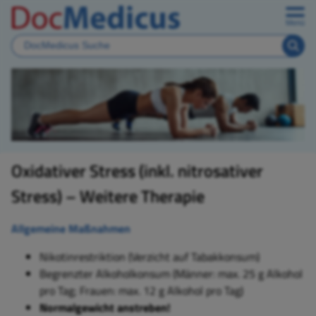
Menü
Oxidativer Stress (inkl. nitrosativer
Stress) – Weitere Therapie
Allgemeine Maßnahmen
Nikotinrestriktion (Verzicht auf Tabakkonsum)
Begrenzter Alkoholkonsum (Männer: max. 25 g Alkohol
pro Tag; Frauen: max. 12 g Alkohol pro Tag)
Normalgewicht anstreben!