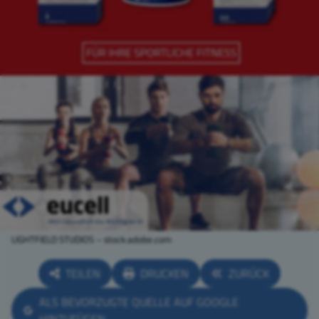
LIGHTFIELD STUDIOS – stock.adobe.com
TEILEN
DRUCKEN
ZURÜCK
ALS BEVORZUGTE QUELLE AUF GOOGLE
HINZUFÜGEN