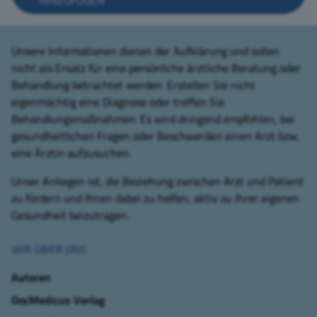
Unsere Informationen dienen der Aufklärung und sollen
nicht als Ersatz für eine persönliche ärztliche Beratung oder
Behandlung betrachtet werden. Erstellen Sie nicht
eigenmächtig eine Diagnose oder treffen Sie
Behandlungsmaßnahmen. Es wird dringend empfohlen, bei
gesundheitlichen Fragen oder Beschwerden einen Arzt bzw.
eine Ärztin aufzusuchen.
Unser Anliegen ist, die Beziehung zwischen Arzt und Patient
zu fördern und Ihnen dabei zu helfen, aktiv zu Ihrer eigenen
Gesundheit beizutragen.
WIR ÜBER UNS
Autoren
DocMedicus Verlag