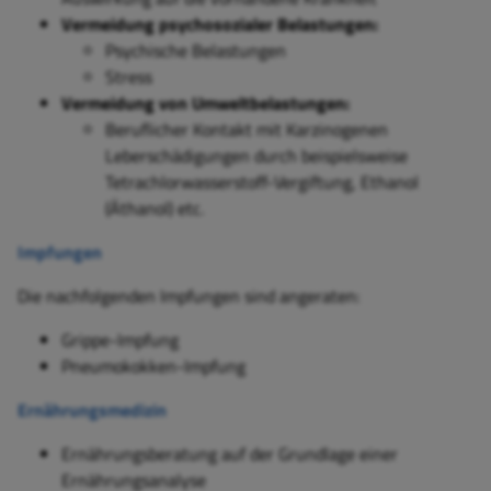
Vermeidung psychosozialer Belastungen:
Psychische Belastungen
Stress
Vermeidung von Umweltbelastungen:
Beruflicher Kontakt mit Karzinogenen
Leberschädigungen durch beispielsweise
Tetrachlorwasserstoff-Vergiftung, Ethanol
(Äthanol) etc.
Impfungen
Die nachfolgenden Impfungen sind angeraten:
Grippe-Impfung
Pneumokokken-Impfung
Ernährungsmedizin
Ernährungsberatung auf der Grundlage einer
Ernährungsanalyse