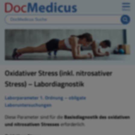
Menü
Oxidativer Stress (inkl. nitrosativer
Stress) – Labordiagnostik
Laborparameter 1. Ordnung – obligate
Laboruntersuchungen
Diese Parameter sind für die
Basisdiagnostik des oxidativen
und nitrosativen Stresses
erforderlich.