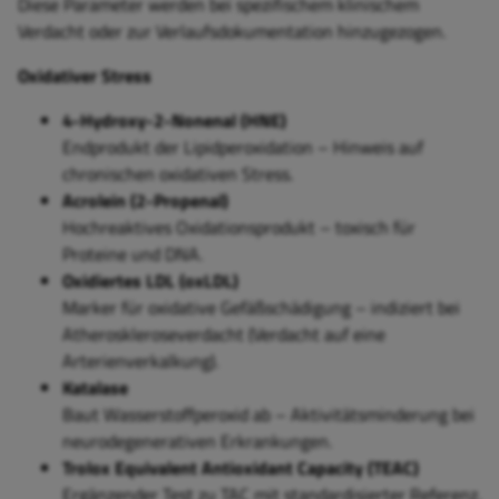
Diese Parameter werden bei spezifischem klinischem
Verdacht oder zur Verlaufsdokumentation hinzugezogen.
Oxidativer Stress
4-Hydroxy-2-Nonenal (HNE)
Endprodukt der Lipidperoxidation – Hinweis auf
chronischen oxidativen Stress.
Acrolein (2-Propenal)
Hochreaktives Oxidationsprodukt – toxisch für
Proteine und DNA.
Oxidiertes LDL (oxLDL)
Marker für oxidative Gefäßschädigung – indiziert bei
Atheroskleroseverdacht (Verdacht auf eine
Arterienverkalkung).
Katalase
Baut Wasserstoffperoxid ab – Aktivitätsminderung bei
neurodegenerativen Erkrankungen.
Trolox Equivalent Antioxidant Capacity (TEAC)
Ergänzender Test zu TAC mit standardisierter Referenz.