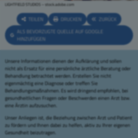
LIGHTFIELD STUDIOS – stock.adobe.com
TEILEN
DRUCKEN
ZURÜCK
ALS BEVORZUGTE QUELLE AUF GOOGLE
HINZUFÜGEN
Unsere Informationen dienen der Aufklärung und sollen
nicht als Ersatz für eine persönliche ärztliche Beratung oder
Behandlung betrachtet werden. Erstellen Sie nicht
eigenmächtig eine Diagnose oder treffen Sie
Behandlungsmaßnahmen. Es wird dringend empfohlen, bei
gesundheitlichen Fragen oder Beschwerden einen Arzt bzw.
eine Ärztin aufzusuchen.
Unser Anliegen ist, die Beziehung zwischen Arzt und Patient
zu fördern und Ihnen dabei zu helfen, aktiv zu Ihrer eigenen
Gesundheit beizutragen.