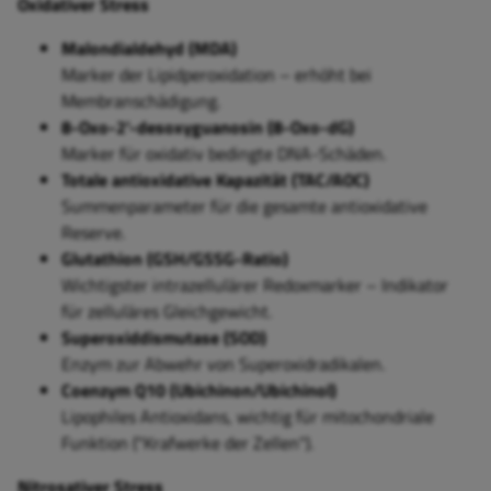
Oxidativer Stress
Malondialdehyd (MDA)
Marker der Lipidperoxidation – erhöht bei
Membranschädigung.
8-Oxo-2'-desoxyguanosin (8-Oxo-dG)
Marker für oxidativ bedingte DNA-Schäden.
Totale antioxidative Kapazität (TAC/AOC)
Summenparameter für die gesamte antioxidative
Reserve.
Glutathion (GSH/GSSG-Ratio)
Wichtigster intrazellulärer Redoxmarker – Indikator
für zelluläres Gleichgewicht.
Superoxiddismutase (SOD)
Enzym zur Abwehr von Superoxidradikalen.
Coenzym Q10 (Ubichinon/Ubichinol)
Lipophiles Antioxidans, wichtig für mitochondriale
Funktion ("Krafwerke der Zellen").
Nitrosativer Stress