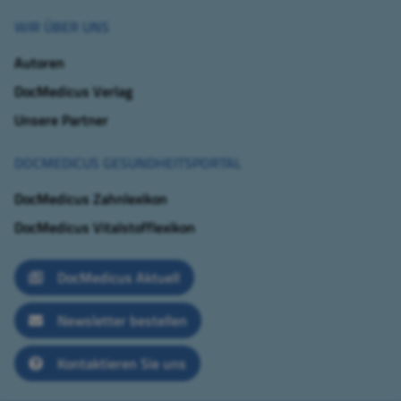
WIR ÜBER UNS
Autoren
DocMedicus Verlag
Unsere Partner
DOCMEDICUS GESUNDHEITSPORTAL
DocMedicus Zahnlexikon
DocMedicus Vitalstofflexikon
DocMedicus Aktuell
Newsletter bestellen
Kontaktieren Sie uns