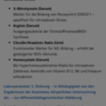
3-Nitrotyrosin (Serum)
Marker für die Bildung von Peroxynitrit (ONOO⁻) –
spezifisch für nitrosativen Stress.
Arginin (Serum)
Ausgangssubstrat der Stickstoffmonoxid(NO)-
Synthese.
Citrullin/Kreatinin-Ratio (Urin)
Funktioneller Marker für NO-Bildung – erhöht bei
gesteigerter NOS-Aktivität.
Homocystein (Serum)
Bei Hyperhomocysteinämie Risiko für nitrosativen
Zellstress. Kontrolle von Vitamin B12, B6 und Folsäure
erforderlich.
Laborparameter 2. Ordnung – in Abhängigkeit von den
Ergebnissen der Anamnese, körperlichen Untersuchung
etc. – zur differentialdiagnostischen Abklärung