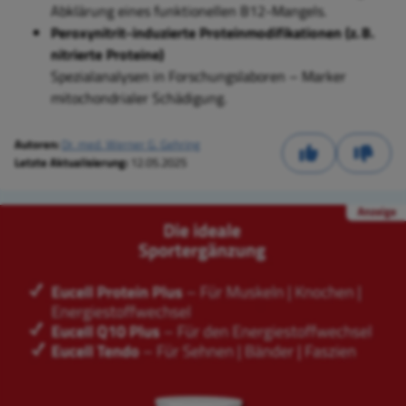
Abklärung eines funktionellen B12-Mangels.
Peroxynitrit-induzierte Proteinmodifikationen (z. B.
nitrierte Proteine)
Spezialanalysen in Forschungslaboren – Marker
mitochondrialer Schädigung.
Autoren:
Dr. med. Werner G. Gehring
Letzte Aktualisierung:
12.05.2025