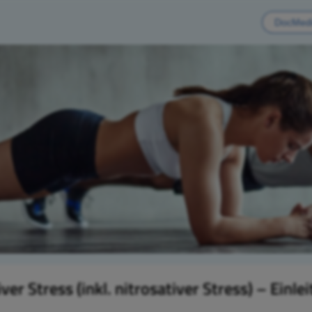
ver Stress (inkl. nitrosativer Stress) – Einle