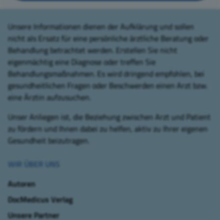
Unsere Informationen dienen der Aufklärung und sollen
nicht als Ersatz für eine persönliche ärztliche Beratung oder
Behandlung betrachtet werden. Erstellen Sie nicht
eigenmächtig eine Diagnose oder treffen Sie
Behandlungsmaßnahmen. Es wird dringend empfohlen, bei
gesundheitlichen Fragen oder Beschwerden einen Arzt bzw.
eine Ärztin aufzusuchen.
Unser Anliegen ist, die Beziehung zwischen Arzt und Patient
zu fördern und Ihnen dabei zu helfen, aktiv zu Ihrer eigenen
Gesundheit beizutragen.
WIR ÜBER UNS
Autoren
DocMedicus Verlag
Unsere Partner