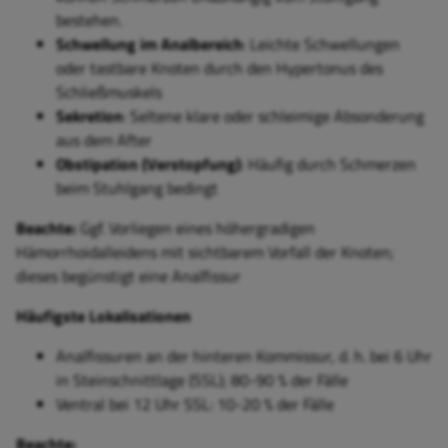
bestehen.
Schwellung im Analbereich
: Leichte Schwellungen
oder tastbare Knoten durch den Hypertonus des
Schließmuskels
Sekretion
: Seltene klare oder schleimige Absonderung
aus dem After
Obstipation (Verstopfung)
: Häufig durch Schmerzen
beim Stuhlgang bedingt
Beachte:
Ggf. Vorliegen eines höhergradigen
Hämorrhoidalleidens mit sichtbarem Vorfall der Knoten;
dieses begünstigt eine Analfissur
Häufigste Lokalisationen
Analfissuren an der hinteren Kommissur, d. h. bei 6
Uhr
in Steinschnittlage (SSL); 80-90 % der Fälle
Ventral bei 12
Uhr SSL: 10-20 % der Fälle
Beachte: