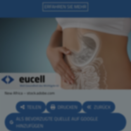
New Africa – stock.adobe.com
TEILEN
DRUCKEN
ZURÜCK
ALS BEVORZUGTE QUELLE AUF GOOGLE
HINZUFÜGEN