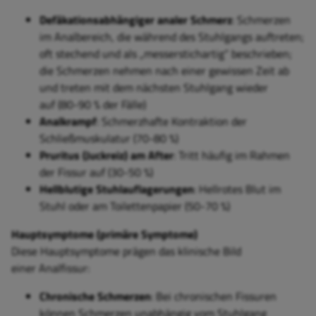
Defäkationsabhängiger analer Schmerz
: Schmerzen
im Analbereich, die während des Stuhlgangs auftreten;
oft stechend und als „messerstichartig“ beschrieben;
die Schmerzen nehmen
nach einer gewissen Zeit ab
und treten mit dem nächsten Stuhlgang wieder
auf
(80-90 % der Fälle)
Analkrampf
: Schmerzhafte Kontraktion der
Schließmuskulatur (70-80 %)
Pruritus (Juckreiz) am After
: Tritt häufig im Rahmen
der Fissur auf (30-50 %)
Hellblutige Stuhlauflagerungen
: Hellrotes Blut im
Stuhl oder am Toilettenpapier (50-70 %)
Hauptsymptome (primäre Symptome)
Diese Hauptsymptome prägen das klinische Bild
einer Analfissur:
Chronische Schmerzen
: Bei chronischen Fissuren
können Schmerzen unabhängig vom Stuhlgang