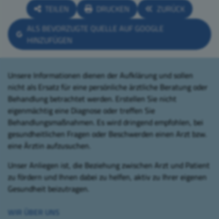
TEILEN
DRUCKEN
ZURÜCK
ALS BEVORZUGTE QUELLE AUF GOOGLE
HINZUFÜGEN
Unsere Informationen dienen der Aufklärung und sollen
nicht als Ersatz für eine persönliche ärztliche Beratung oder
Behandlung betrachtet werden. Erstellen Sie nicht
eigenmächtig eine Diagnose oder treffen Sie
Behandlungsmaßnahmen. Es wird dringend empfohlen, bei
gesundheitlichen Fragen oder Beschwerden einen Arzt bzw.
eine Ärztin aufzusuchen.
Unser Anliegen ist, die Beziehung zwischen Arzt und Patient
zu fördern und Ihnen dabei zu helfen, aktiv zu Ihrer eigenen
Gesundheit beizutragen.
WIR ÜBER UNS