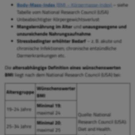
Body-Mass-Index
(BMI – Körpermasse-Index)
– siehe
Tabelle vom National Research Council (USA)
Unbeabsichtigter Körpergewichtsverlust
Mangelernährung im Alter
und
unausgewogene und
unzureichende Nahrungsaufnahme
Stressbedingter erhöhter Bedarf
– z. B. akute und
chronische Infektionen; chronische entzündliche
Darmerkrankungen etc.
Die
altersabhängige Definition eines wünschenswerten
BMI
liegt nach dem National Research Council (USA) bei:
Wünschenswerter
Altersgruppe
BMI
Minimal 19
;
19-24 Jahre
maximal 24
Quelle: National
Research Council (USA):
Minimal 20
;
25-34 Jahre
Diet and Health.
maximal 25