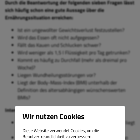
Durch die Beantwortung der folgenden sieben Fragen lässt
sich häufig schon eine gute Aussage über die
Ernährungssituation erreichen:
Ist ein ungewollter Gewichtsverlust festzustellen?
Wird das Essen oft nicht aufgegessen?
Fällt das Kauen und Schlucken schwer?
Wird weniger als 1,5 l Flüssigkeit pro Tag getrunken?
Kommt es häufig zu Durchfall (mehr als dreimal pro
Woche)?
Liegen Wundheilungsstörungen vor?
Liegt der Body-Mass-Index (BMI) unterhalb der
Definition des altersabhängigen wünschenswerten
BMIs?
Interpretation
Wir nutzen Cookies
Wenn
bei keiner Frage mit Ja geantwortet
wurde, liegt
kein Risiko für eine Mangelernährung vor.
Diese Website verwendet Cookies, um die
Benutzerfreundlichkeit zu verbessern.
Wenn
bei einer Frage mit Ja geantwortet
wurde, so