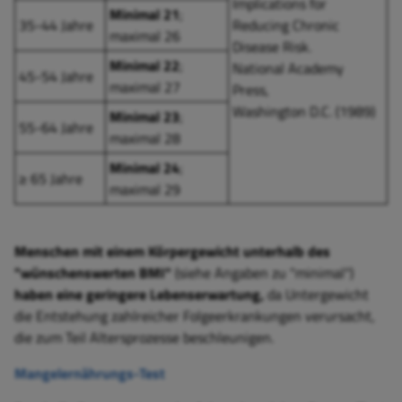
Implications for
Minimal 21
;
35-44 Jahre
Reducing Chronic
maximal 26
Disease Risk.
Minimal 22
;
National Academy
45-54 Jahre
maximal 27
Press,
Washington D.C. (1989)
Minimal 23
;
55-64 Jahre
maximal 28
Minimal 24
;
≥ 65 Jahre
maximal 29
Menschen mit einem Körpergewicht unterhalb des
"wünschenswerten BMI"
(siehe Angaben zu "minimal")
haben eine geringere Lebenserwartung,
da Untergewicht
die Entstehung zahlreicher Folgeerkrankungen verursacht,
die zum Teil Altersprozesse beschleunigen.
Mangelernährungs-Test