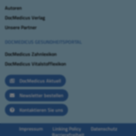
Autoren
DocMedicus Verlag
Unsere Partner
DOCMEDICUS GESUNDHEITSPORTAL
DocMedicus Zahnlexikon
DocMedicus Vitalstofflexikon
DocMedicus Aktuell
Newsletter bestellen
Kontaktieren Sie uns
Impressum
Linking Policy
Datenschutz
Barrierefreiheit