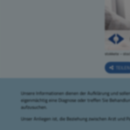
stokkete – sto
TEILE
Unsere Informationen dienen der Aufklärung und sollen 
eigenmächtig eine Diagnose oder treffen Sie Behandlu
aufzusuchen.
Unser Anliegen ist, die Beziehung zwischen Arzt und Pa