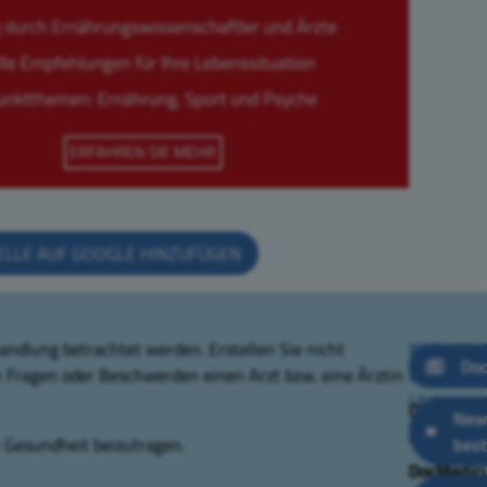
ELLE AUF GOOGLE HINZUFÜGEN
andlung betrachtet werden. Erstellen Sie nicht
WIR
DOCMEDI
Doc
 Fragen oder Beschwerden einen Arzt bzw. eine Ärztin
ÜBER
GESUNDH
UNS
DocMedic
New
Autoren
Zahnlexik
n Gesundheit beizutragen.
best
DocMedic
DocMedic