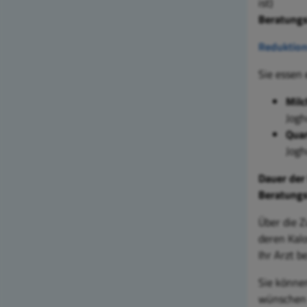
ist)
Beratungs
Reduktion
Sie essen 
Mil
Jogh
Qua
Jogh
Dauer der
Beratungs
Über die
deren Kalo
Ihr
Arzt
b
Sie könne
wünschen 