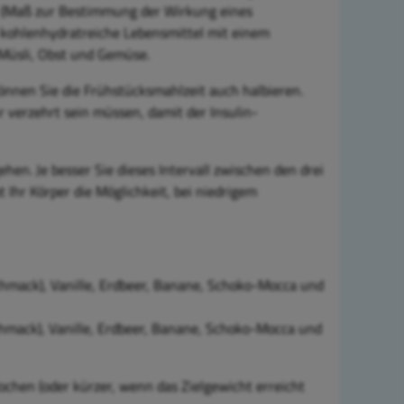
x (Maß zur Bestimmung der Wirkung eines
e kohlenhydratreiche Lebensmittel mit einem
 Müsli, Obst und Gemüse.
können Sie die Frühstücksmahlzeit auch halbieren.
r verzehrt sein müssen, damit der Insulin-
en. Je besser Sie dieses Intervall zwischen den drei
Ihr Körper die Möglichkeit, bei niedrigem
hmack), Vanille, Erdbeer, Banane, Schoko-Mocca und
mack), Vanille, Erdbeer, Banane, Schoko-Mocca und
ochen (
oder kürzer, wenn das Zielgewicht erreicht