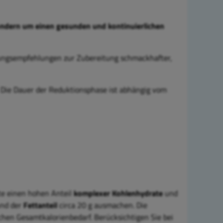
ondern um einen gesunden und kontinuierlichen
hrungsempfehlungen zur Zubereitung schmackhafter,
.
Die Dauer der Reduktionsphase
ist abhängig vom
lte einen hohen Anteil
komplexer Kohlenhydrate
und
und der
Fettanteil
circa 20 g ausmachen. Die
chen Gesamtkalorienbedarf. Berücksichtigen Sie bei