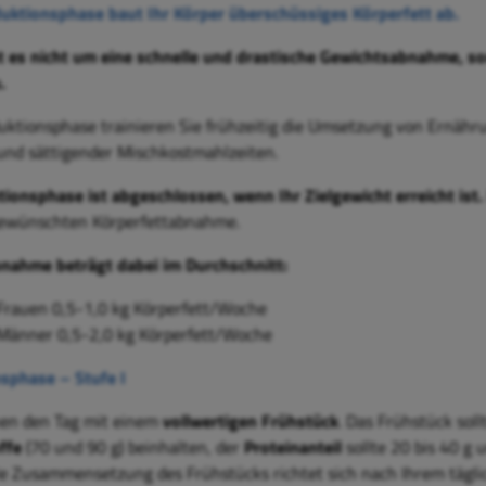
duktionsphase baut Ihr Körper überschüssiges Körperfett ab.
t es nicht um eine schnelle und drastische Gewichtsabnahme, s
.
duktionsphase trainieren Sie frühzeitig die Umsetzung von Ernä
und sättigender Mischkostmahlzeiten.
tionsphase
ist abgeschlossen, wenn Ihr Zielgewicht erreicht ist
ewünschten Körperfettabnahme.
bnahme beträgt dabei im Durchschnitt:
Frauen 0,5-1,0 kg Körperfett/Woche
Männer 0,5-2,0 kg Körperfett/Woche
sphase – Stufe I
en den Tag mit einem
vollwertigen Frühstück
. Das Frühstück sol
ffe
(70 und 90 g) beinhalten, der
Proteinanteil
sollte 20 bis 40 g 
le Zusammensetzung des Frühstücks richtet sich nach Ihrem tägli