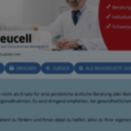
ck.adobe.com
N
DRUCKEN
ZURÜCK
ALS BEVORZUGTE QU
nicht als Ersatz für eine persönliche ärztliche Beratung oder Beh
ngsmaßnahmen. Es wird dringend empfohlen, bei gesundheitlichen
tient zu fördern und Ihnen dabei zu helfen, aktiv zu Ihrer eigene