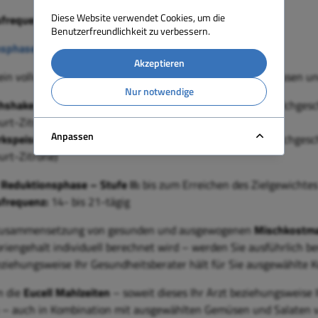
Diese Website verwendet Cookies, um die
frequenz:
7- bis 14-tägig
Benutzerfreundlichkeit zu verbessern.
sphase – Stufe II
Akzeptieren
ein vollwertiges Frühstück, ein energiereduziertes Mittagessen u
Nur notwendige
chshake-Zubereitungen
(Geschmacksrichtungen: Natur (Milchgesc
urt-Zitrone)
Anpassen
rkspeisezubereitungen
(Geschmacksrichtungen: Natur (Milchgesch
urt-Zitrone)
 Reduktionsphase – Stufe II:
bis zum Erreichen des Zielgewichte
frequenz:
14- bis 21-tägig
 Zusammensetzung von gesunden und ausgewogenen
Mischkostma
riengehalt individuell berechnet wird – werden Sie ausführlich be
eziehungsweise Ihr
Gesundheitsberater
hält für Sie ausgewählte 
n die
Eucell
Mahlzeiten
– soweit dieses
Ihr Arzt
beziehungsweise
I
– auch in Kombination mit ausgewählten Gemüsen und Salaten var