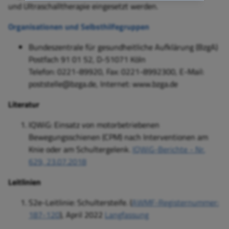
und Ultraschalltherapie eingesetzt werden.
Organisationen und Selbsthilfegruppen
Bundeszentrale für gesundheitliche Aufklärung (BzgA)
Postfach 91 01 52, D-51071 Köln
Telefon: 0221-89920, Fax: 0221-8992300, E-Mail:
poststelle@bzga.de, Internet: www.bzga.de
Literatur
IQWiG: Einsatz von motorbetriebenen
Bewegungsschienen (CPM) nach Interventionen am
Knie oder am Schultergelenk.
IQWiG-Berichte - Nr.
629, 23.07.2018
Leitlinien
S2e-Leitlinie: Schultersteife. (
AWMF-Registernummer:
187-120
), April 2022
Langfassung