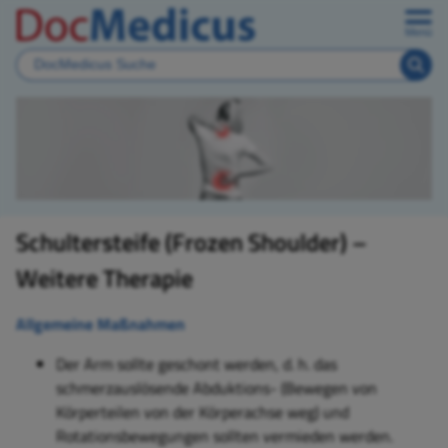
Menü
Schultersteife (Frozen Shoulder) –
Weitere Therapie
Allgemeine Maßnahmen
D
er Arm sollte geschont werden, d. h. das
schmerzauslösende Abduktions- (Bewegen von
Körperteilen von der Körperachse weg) und
Rotationsbewegungen sollten vermieden werden.