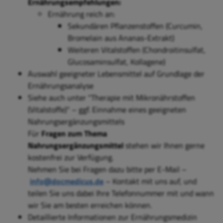
Ernährungsempfehlungen:
Ernährung
reich an:
Sekundären Pflanzenstoffen (Curcumin,
Bromelain aus Ananas-Extrakt)
Weiteren Vitalstoffen (Chondroitinsulfat,
Glucosaminsulfat, Kollagene)
Auswahl geeigneter Lebensmittel auf Grundlage der
Ernährungsanalyse
Siehe auch unter "Therapie mit Mikronährstoffen
(Vitalstoffe)"
– ggf. Einnahme eines geeigneten
Nahrungsergänzungsmittels
Für
Fragen zum Thema
Nahrungsergänzungsmittel
stehen wir Ihnen gerne
kostenfrei zur Verfügung.
Nehmen Sie bei Fragen dazu bitte per E-Mail –
info@docmedicus.de
– Kontakt mit uns auf, und
teilen Sie uns dabei Ihre Telefonnummer mit und wann
wir Sie am besten erreichen können.
Detaillierte Informationen zur Ernährungsmedizin