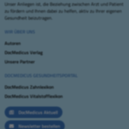
Unser Anliegen ist, die Beziehung zwischen Arzt und Patient
zu fördern und Ihnen dabei zu helfen, aktiv zu Ihrer eigenen
Gesundheit beizutragen.
WIR ÜBER UNS
Autoren
DocMedicus Verlag
Unsere Partner
DOCMEDICUS GESUNDHEITSPORTAL
DocMedicus Zahnlexikon
DocMedicus Vitalstofflexikon
DocMedicus Aktuell
Newsletter bestellen