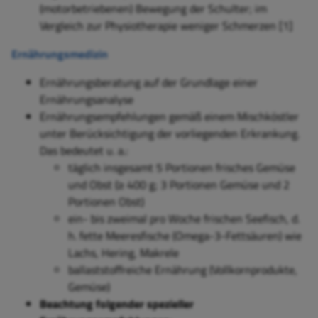
(motorbetriebenen) Bewegung der Schulter; im
Vergleich zur Physiotherapie weniger Schmerzen [1]
Ernährungsmedizin
Ernährungsberatung auf der Grundlage einer
Ernährungsanalyse
Ernährungsempfehlungen gemäß einem Mischköstler
unter Berücksichtigung der vorliegenden Erkrankung.
Das bedeutet u. a.:
täglich insgesamt 5 Portionen frisches Gemüse
und Obst (≥ 400 g; 3 Portionen Gemüse und 2
Portionen Obst)
ein- bis zweimal pro Woche frischen Seefisch, d.
h. fette Meeresfische (Omega-3-Fettsäuren) wie
Lachs, Hering, Makrele
ballaststoffreiche Ernährung (Vollkornprodukte,
Gemüse)
Beachtung
folgender spezieller