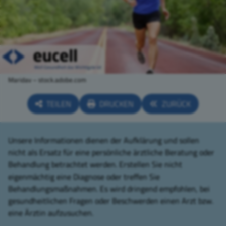
Maridav – stock.adobe.com
TEILEN
DRUCKEN
ZURÜCK
Unsere Informationen dienen der Aufklärung und sollen
nicht als Ersatz für eine persönliche ärztliche Beratung oder
Behandlung betrachtet werden. Erstellen Sie nicht
eigenmächtig eine Diagnose oder treffen Sie
Behandlungsmaßnahmen. Es wird dringend empfohlen, bei
gesundheitlichen Fragen oder Beschwerden einen Arzt bzw.
eine Ärztin aufzusuchen.