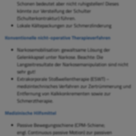
Schonen bedeutet aber nicht ruhigstellen! Dieses
könnte zur Versteifung der Schulter
(Schulterkontraktur) führen.
Lo
kale Kältepackungen zur Schmerzlinderung
Konventionelle nicht-operative Therapieverfahren
Narkosemobilisation: gewaltsame Lösung der
Gelenkkapsel unter Narkose. Beachte: Die
Langzeitresultate der Narkosemanipulation sind nicht
sehr gut!
Extrakorporale Stoßwellentherapie (ESWT) –
medizintechnisches Verfahren zur Zertrümmerung und
Entfernung von Kalkkonkrementen sowie zur
Schmerztherapie.
Medizinische Hilfsmittel
Passive Bewegungsschiene
(CPM-Schiene;
engl. Continuous passive Motion) zur passiven