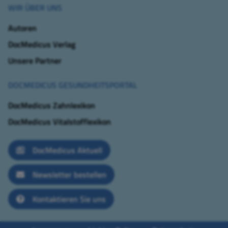
WIR ÜBER UNS
Autoren
DocMedicus Verlag
Unsere Partner
DOCMEDICUS GESUNDHEITSPORTAL
DocMedicus Zahnlexikon
DocMedicus Vitalstofflexikon
DocMedicus Aktuell
Newsletter bestellen
Kontaktieren Sie uns