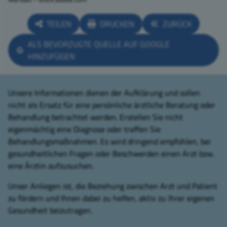
TEILEN
DRUCKEN
ZURÜCK
ALS BEVORZUGTE QUELLE AUF GOOGLE
HINZUFÜGEN
Unsere Informationen dienen der Aufklärung und sollen
nicht als Ersatz für eine persönliche ärztliche Beratung oder
Behandlung betrachtet werden. Erstellen Sie nicht
eigenmächtig eine Diagnose oder treffen Sie
Behandlungsmaßnahmen. Es wird dringend empfohlen, bei
gesundheitlichen Fragen oder Beschwerden einen Arzt bzw.
eine Ärztin aufzusuchen.
Unser Anliegen ist, die Beziehung zwischen Arzt und Patient
zu fördern und Ihnen dabei zu helfen, aktiv zu Ihrer eigenen
Gesundheit beizutragen.