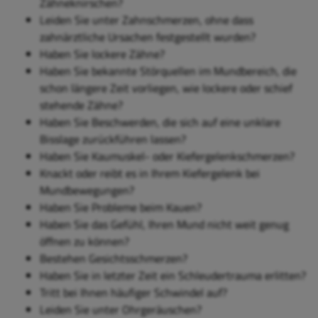
Zähneknirschen?
Leiden Sie unter Zahnschmerzen, ohne dass
zahnärztliche Ursachen festgestellt wurden?
Haben Sie lockere Zähne?
Haben Sie bekannte Störquellen im Mundbereich, die
schon längere Zeit vorliegen, wie lockere oder schief
stehende Zähne?
Haben Sie Beschwerden, die sich auf eine unklare
Bisslage zurückführen lassen?
Haben Sie Kaumuskel- oder Kiefergelenkschmerzen?
Knackt oder reibt es in Ihrem Kiefergelenk bei
Mundbewegungen?
Haben Sie Probleme beim Kauen?
Haben Sie das Gefühl, Ihren Mund nicht weit genug
öffnen zu können?
Bestehen Gesichtsschmerzen?
Haben Sie in letzter Zeit ein Schleudertrauma erlitten?
Tritt bei Ihnen häufiger Schwindel auf?
Leiden Sie unter Ohrgeräuschen?