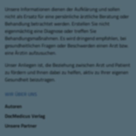
Unsere Informationen dienen der Aufklärung und sollen
nicht als Ersatz für eine persönliche ärztliche Beratung oder
Behandlung betrachtet werden. Erstellen Sie nicht
eigenmächtig eine Diagnose oder treffen Sie
Behandlungsmaßnahmen. Es wird dringend empfohlen, bei
gesundheitlichen Fragen oder Beschwerden einen Arzt bzw.
eine Ärztin aufzusuchen.
Unser Anliegen ist, die Beziehung zwischen Arzt und Patient
zu fördern und Ihnen dabei zu helfen, aktiv zu Ihrer eigenen
Gesundheit beizutragen.
WIR ÜBER UNS
Autoren
DocMedicus Verlag
Unsere Partner