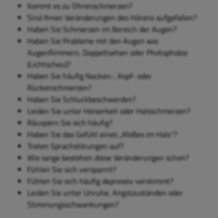
Kommt es zu Ohrenschmerzen?
Sind Ihnen Veränderungen des Hörens aufgefallen?
Haben Sie Schmerzen im Bereich der Augen?
Haben Sie Probleme mit den Augen wie
Augenflimmern, Doppeltsehen oder Photophobie
(Lichtscheu)?
Haben Sie häufig Nacken-, Kopf- oder
Rückenschmerzen?
Haben Sie Schluckbeschwerden?
Leiden Sie unter Heiserkeit oder Halsschmerzen?
Räuspern Sie sich häufig?
Haben Sie das Gefühl eines „Kloßes im Hals“?
Treten Sprachstörungen auf?
Wie lange bestehen diese Veränderungen schon?
Fühlen Sie sich verspannt?
Fühlen Sie sich häufig depressiv verstimmt?
Leiden Sie unter Unruhe, Angstzuständen oder
Stimmungsschwankungen?