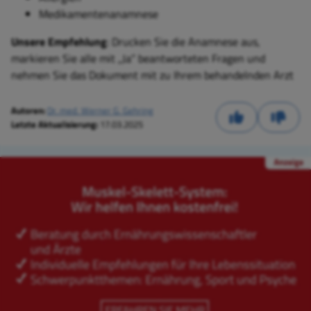
Medikamentenanamnese
Unsere Empfehlung
: Drucken Sie die Anamnese aus,
markieren Sie alle mit „Ja“ beantworteten Fragen und
nehmen Sie das Dokument mit zu Ihrem behandelnden Arzt
Autoren:
Dr. med. Werner G. Gehring
Letzte Aktualisierung:
17.03.2025