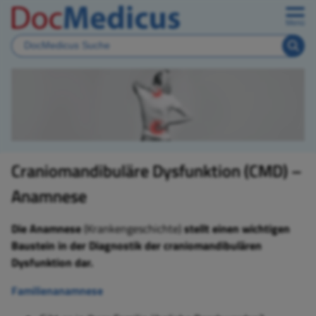
Menü
Craniomandibuläre Dysfunktion (CMD) –
Anamnese
Die Anamnese
(Krankengeschichte)
stellt einen wichtigen
Baustein in der Diagnostik der craniomandibulären
Dysfunktion dar.
Familienanamnese