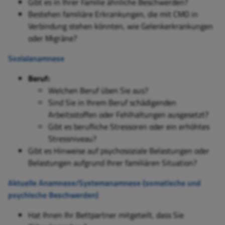
Gibt es in Ihrer Familie ähnliche Beschwerden?
Bestehen familiäre Erkrankungen, die mit CMD in
Verbindung stehen könnten, wie Gelenkerkrankungen
oder Migräne?
Sozialanamnese
Beruf:
Welchen Beruf üben Sie aus?
Sind Sie in Ihrem Beruf schädigenden
Arbeitsstoffen oder Fehlhaltungen ausgesetzt?
Gibt es berufliche Stressoren oder ein erhöhtes
Stressniveau?
Gibt es Hinweise auf psychosoziale Belastungen oder
Belastungen aufgrund Ihrer familiären Situation?
Aktuelle Anamnese/Systemanamnese (somatische und
psychische Beschwerden)
Hat Ihnen Ihr Bettpartner mitgeteilt, dass Sie