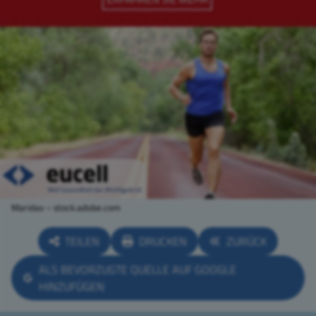
Maridav – stock.adobe.com
TEILEN
DRUCKEN
ZURÜCK
ALS BEVORZUGTE QUELLE AUF GOOGLE
HINZUFÜGEN