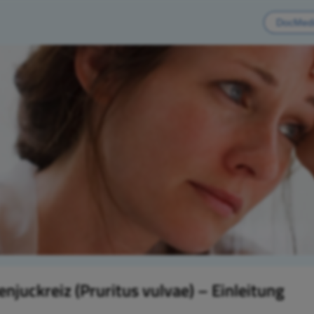
enjuckreiz (Pruritus vulvae) – Einleitung