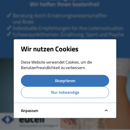
Wir nutzen Cookies
Diese Website verwendet Cookies, um die
Benutzerfreundlichkeit zu verbessern.
Akzeptieren
Nur notwendige
Anpassen