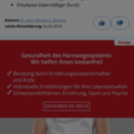
Polydipsie (übermäßiger Durst)
Autoren:
Dr. med. Werner G. Gehring
Letzte Aktualisierung:
24.03.2019