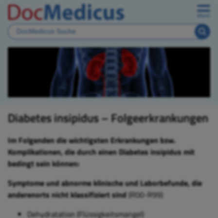
Menü
Diabetes insipidus – Folgeerkrankungen
Im Folgenden die wichtigsten Erkrankungen bzw.
Komplikationen, die durch einen Diabetes insipidus mit
bedingt sein können:
Symptome und abnorme klinische und Laborbefunde, die
anderenorts nicht klassifiziert sind
(R00-R99)
Dehydratation (Flüssigkeitsmangel)