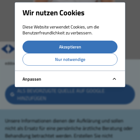
Wir nutzen Cookies
Diese Website verwendet Cookies, um die
Benutzerfreundlichkeit zu verbessern.
Akzeptieren
Nur notwendige
eddows – stock.adobe.com
TEILEN
DRUCKEN
ZURÜCK
Anpassen
ALS BEVORZUGTE QUELLE AUF GOOGLE
HINZUFÜGEN
Unsere Informationen dienen der Aufklärung und sollen
nicht als Ersatz für eine persönliche ärztliche Beratung oder
Behandlung betrachtet werden. Erstellen Sie nicht