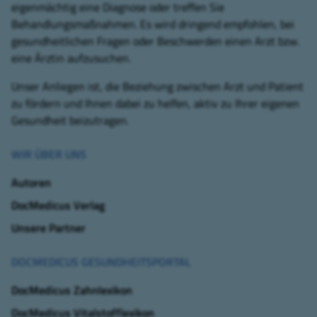
eigenmächtig eine Diagnose oder treffen Sie
Behandlungsmaßnahmen. Es wird dringend empfohlen, bei
gesundheitlichen Fragen oder Beschwerden einen Arzt bzw.
eine Ärztin aufzusuchen.
Unser Anliegen ist, die Beziehung zwischen Arzt und Patient
zu fördern und Ihnen dabei zu helfen, aktiv zu Ihrer eigenen
Gesundheit beizutragen.
WIR ÜBER UNS
Autoren
DocMedicus Verlag
Unsere Partner
DOCMEDICUS GESUNDHEITSPORTAL
DocMedicus Zahnlexikon
DocMedicus Vitalstofflexikon