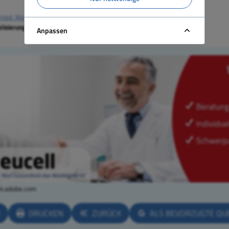
 med. Werner G. Gehring
lisierung:
26.02.2026
Anpassen
ck.adobe.com
N
DRUCKEN
ZURÜCK
ALS BEVORZUGTE QU