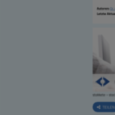
Autoren:
Dr.
Letzte Aktua
stokkete – sto
TEILE