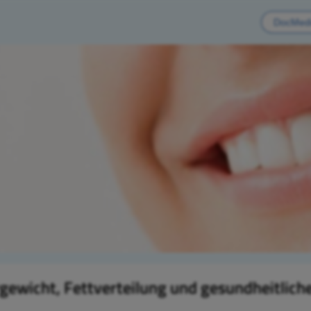
gewicht, Fettverteilung und gesundheitliche