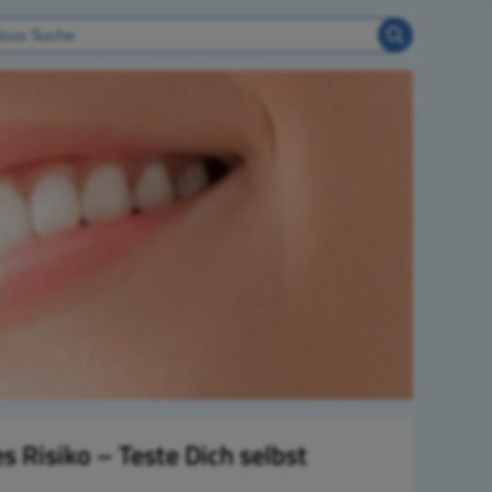
s Risiko – Teste Dich selbst