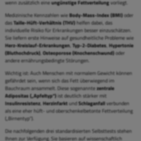
wenn zusätzlich eine
ungünstige Fettverteilung
vorliegt.
Medizinische Kennzahlen wie
Body-Mass-Index (BMI)
oder
das
Taille-Hüft-Verhältnis (THV)
helfen dabei, das
individuelle Risiko für Erkrankungen besser einzuschätzen.
Sie liefern erste Hinweise auf gesundheitliche Probleme wie
Herz-Kreislauf-Erkrankungen
,
Typ-2-Diabetes
,
Hypertonie
(Bluthochdruck)
,
Osteoporose (Knochenschwund)
oder
andere ernährungsbedingte Störungen.
Wichtig ist: Auch Menschen mit normalem Gewicht können
gefährdet sein, wenn sich das Fett überwiegend im
Bauchraum ansammelt. Diese sogenannte
zentrale
Adipositas („Apfeltyp“)
ist deutlich stärker mit
Insulinresistenz
,
Herzinfarkt
und
Schlaganfall
verbunden
als eine eher hüft- und oberschenkelbetonte Fettverteilung
(„Birnentyp“).
Die nachfolgenden drei standardisierten Selbsttests stehen
Ihnen zur Verfügung. Sie basieren auf wissenschaftlich