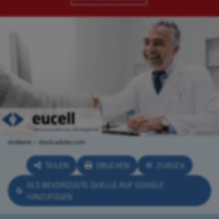
stokkete – stock.adobe.com
TEILEN
DRUCKEN
ZURÜCK
ALS BEVORZUGTE QUELLE AUF GOOGLE
HINZUFÜGEN