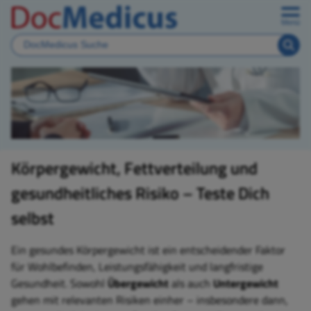
Menü
Körpergewicht, Fettverteilung und
gesundheitliches Risiko – Teste Dich
selbst
Ein gesundes Körpergewicht ist ein entscheidender Faktor
für Wohlbefinden, Leistungsfähigkeit und langfristige
Gesundheit. Sowohl
Übergewicht
als auch
Untergewicht
gehen mit relevanten Risiken einher – insbesondere dann,