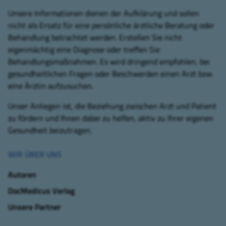
Unsere Informationen dienen der Aufklärung und sollen
nicht als Ersatz für eine persönliche ärztliche Beratung oder
Behandlung betrachtet werden. Erstellen Sie nicht
eigenmächtig eine Diagnose oder treffen Sie
Behandlungsmaßnahmen. Es wird dringend empfohlen, bei
gesundheitlichen Fragen oder Beschwerden einen Arzt bzw.
eine Ärztin aufzusuchen.
Unser Anliegen ist, die Beziehung zwischen Arzt und Patient
zu fördern und Ihnen dabei zu helfen, aktiv zu Ihrer eigenen
Gesundheit beizutragen.
WIR ÜBER UNS
Autoren
DocMedicus Verlag
Unsere Partner