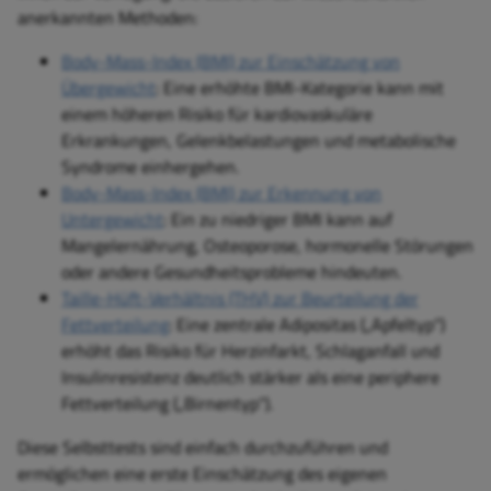
anerkannten Methoden:
Body-Mass-Index (BMI) zur Einschätzung von
Übergewicht
: Eine erhöhte BMI-Kategorie kann mit
einem höheren Risiko für kardiovaskuläre
Erkrankungen, Gelenkbelastungen und metabolische
Syndrome einhergehen.
Body-Mass-Index (BMI) zur Erkennung von
Untergewicht
: Ein zu niedriger BMI kann auf
Mangelernährung, Osteoporose, hormonelle Störungen
oder andere Gesundheitsprobleme hindeuten.
Taille-Hüft-Verhältnis (THV) zur Beurteilung der
Fettverteilung
: Eine zentrale Adipositas („Apfeltyp“)
erhöht das Risiko für Herzinfarkt, Schlaganfall und
Insulinresistenz deutlich stärker als eine periphere
Fettverteilung („Birnentyp“).
Diese Selbsttests sind einfach durchzuführen und
ermöglichen eine erste Einschätzung des eigenen