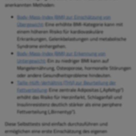
anerkannten Methoden:
Body-Mass-Index (BMI) zur Einschätzung von
Übergewicht
: Eine erhöhte BMI-Kategorie kann mit
einem höheren Risiko für kardiovaskuläre
Erkrankungen, Gelenkbelastungen und metabolische
Syndrome einhergehen.
Body-Mass-Index (BMI) zur Erkennung von
Untergewicht
: Ein zu niedriger BMI kann auf
Mangelernährung, Osteoporose, hormonelle Störungen
oder andere Gesundheitsprobleme hindeuten.
Taille-Hüft-Verhältnis (THV) zur Beurteilung der
Fettverteilung
: Eine zentrale Adipositas („Apfeltyp“)
erhöht das Risiko für Herzinfarkt, Schlaganfall und
Insulinresistenz deutlich stärker als eine periphere
Fettverteilung („Birnentyp“).
Diese Selbsttests sind einfach durchzuführen und
ermöglichen eine erste Einschätzung des eigenen