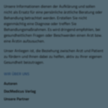
Unsere Informationen dienen der Aufklärung und sollen
nicht als Ersatz für eine persönliche ärztliche Beratung oder
Behandlung betrachtet werden. Erstellen Sie nicht
eigenmächtig eine Diagnose oder treffen Sie
Behandlungsmaßnahmen. Es wird dringend empfohlen, bei
gesundheitlichen Fragen oder Beschwerden einen Arzt bzw.
eine Ärztin aufzusuchen.
Unser Anliegen ist, die Beziehung zwischen Arzt und Patient
zu fördern und Ihnen dabei zu helfen, aktiv zu Ihrer eigenen
Gesundheit beizutragen.
WIR ÜBER UNS
Autoren
DocMedicus Verlag
Unsere Partner