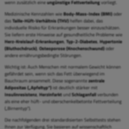
wenn zusätzlich eine
ungünstige Fettverteilung
vorliegt.
Medizinische Kennzahlen wie
Body-Mass-Index (BMI)
oder
das
Taille-Hüft-Verhältnis (THV)
helfen dabei, das
individuelle Risiko für Erkrankungen besser einzuschätzen.
Sie liefern erste Hinweise auf gesundheitliche Probleme wie
Herz-Kreislauf-Erkrankungen
,
Typ-2-Diabetes
,
Hypertonie
(Bluthochdruck)
,
Osteoporose (Knochenschwund)
oder
andere ernährungsbedingte Störungen.
Wichtig ist: Auch Menschen mit normalem Gewicht können
gefährdet sein, wenn sich das Fett überwiegend im
Bauchraum ansammelt. Diese sogenannte
zentrale
Adipositas („Apfeltyp“)
ist deutlich stärker mit
Insulinresistenz
,
Herzinfarkt
und
Schlaganfall
verbunden
als eine eher hüft- und oberschenkelbetonte Fettverteilung
(„Birnentyp“).
Die nachfolgenden drei standardisierten Selbsttests stehen
Ihnen zur Verfügung. Sie basieren auf wissenschaftlich