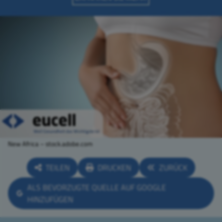
New Africa – stock.adobe.com
TEILEN
DRUCKEN
ZURÜCK
ALS BEVORZUGTE QUELLE AUF GOOGLE
HINZUFÜGEN