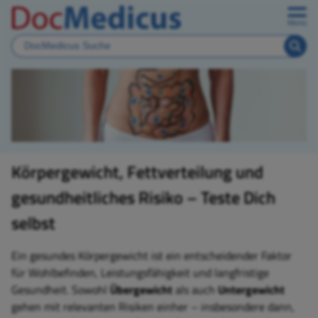
Menü
Körpergewicht, Fettverteilung und
gesundheitliches Risiko – Teste Dich
selbst
Ein gesundes Körpergewicht ist ein entscheidender Faktor
für Wohlbefinden, Leistungsfähigkeit und langfristige
Gesundheit. Sowohl
Übergewicht
als auch
Untergewicht
gehen mit relevanten Risiken einher – insbesondere dann,